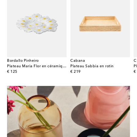
Bordallo Pinheiro
Cabana
C
Plateau Maria Flor en céramique
Plateau Sabbia en rotin
original price
original price
or
€ 125
€ 219
€