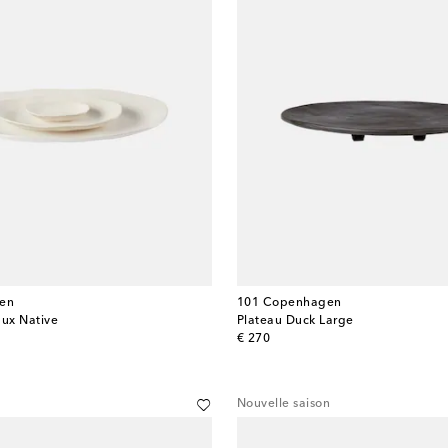
en
101 Copenhagen
aux Native
Plateau Duck Large
original price
€ 270
Nouvelle saison