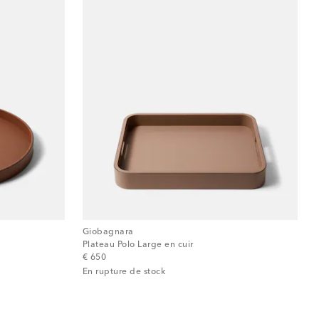
Giobagnara
Plateau Polo Large en cuir
original price
€ 650
En rupture de stock