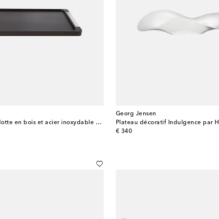
Georg Jensen
Plateau Bernadotte en bois et acier inoxydable par Sigvard Bernadotte
Plateau décoratif Indulgence par 
original price
€ 340