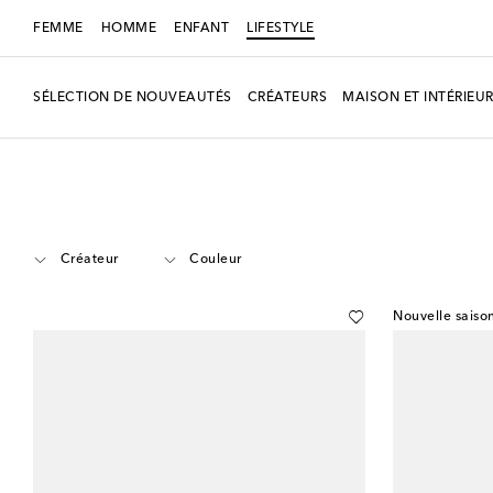
FEMME
HOMME
ENFANT
LIFESTYLE
SÉLECTION DE NOUVEAUTÉS
CRÉATEURS
MAISON ET INTÉRIEU
LIFESTYLE
Maison
Table et bar à la maison
Plateaux
Créateur
Couleur
Nouvelle saiso