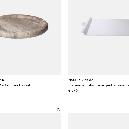
en
Natalia Criado
Medium en travertin
Plateau en plaqué argent à ornem
original price
€ 570