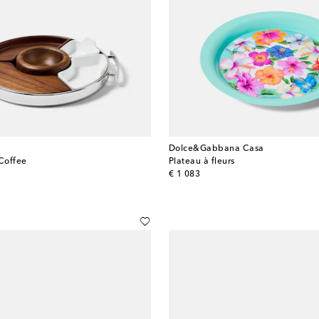
Dolce&Gabbana Casa
Coffee
Plateau à fleurs
original price
€ 1 083