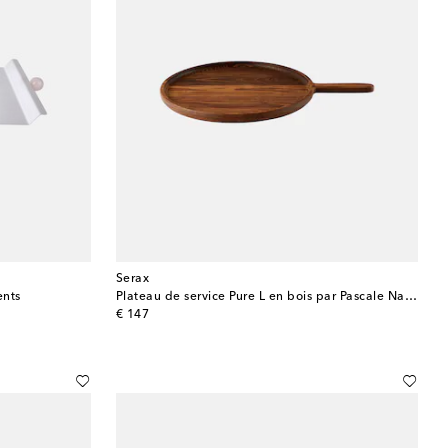
Serax
ents
Plateau de service Pure L en bois par Pascale Naessens
original price
€ 147