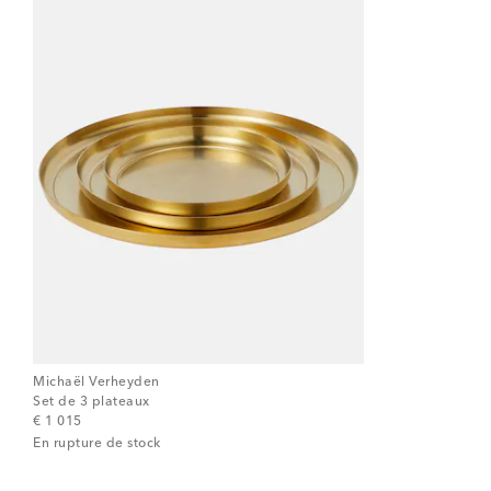
Michaël Verheyden
Set de 3 plateaux
original price
€ 1 015
En rupture de stock