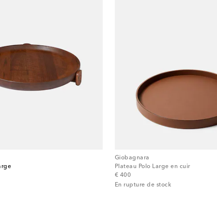
Giobagnara
arge
Plateau Polo Large en cuir
original price
€ 400
En rupture de stock