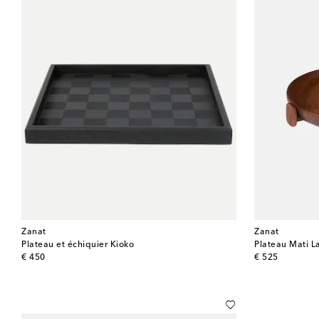
Zanat
Zanat
Plateau et échiquier Kioko
Plateau Mati L
original price
original price
€ 450
€ 525