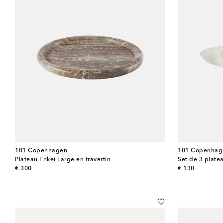
101 Copenhagen
101 Copenhag
Plateau Enkei Large en travertin
Set de 3 plate
original price
original price
€ 300
€ 130