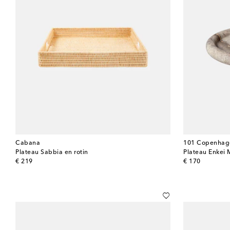
Cabana
101 Copenhag
Plateau Sabbia en rotin
Plateau Enkei 
original price
original price
€ 219
€ 170