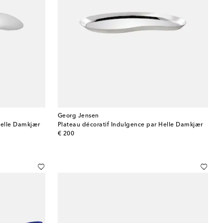
Georg Jensen
Helle Damkjær
Plateau décoratif Indulgence par Helle Damkjær
original price
€ 200