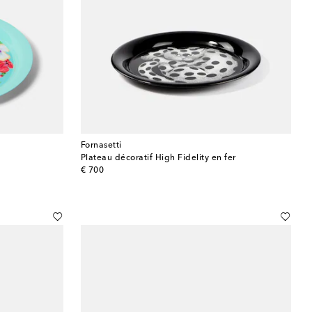
Fornasetti
Plateau décoratif High Fidelity en fer
original price
€ 700