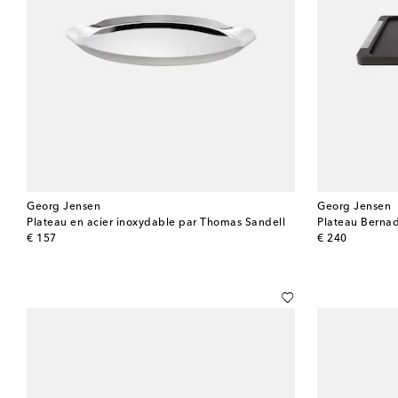
Georg Jensen
Georg Jensen
Plateau en acier inoxydable par Thomas Sandell
original price
original price
€ 157
€ 240