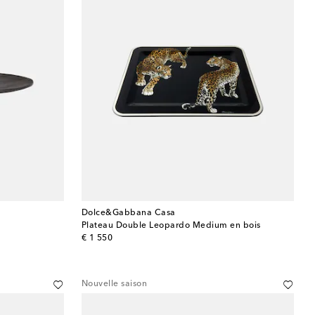
Dolce&Gabbana Casa
Plateau Double Leopardo Medium en bois
original price
€ 1 550
Nouvelle saison