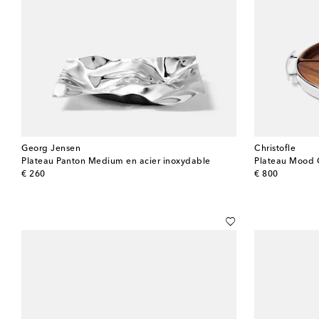
Georg Jensen
Christofle
Plateau Panton Medium en acier inoxydable
Plateau Mood 
original price
original price
€ 260
€ 800