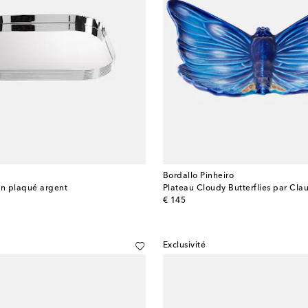
Bordallo Pinheiro
en plaqué argent
Plateau Cloudy Butterflies par Clau
original price
€ 145
Exclusivité