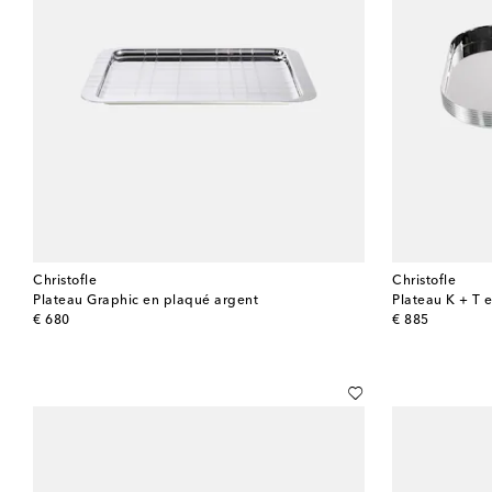
Christofle
Christofle
Plateau Graphic en plaqué argent
Plateau K + T 
original price
original price
€ 680
€ 885