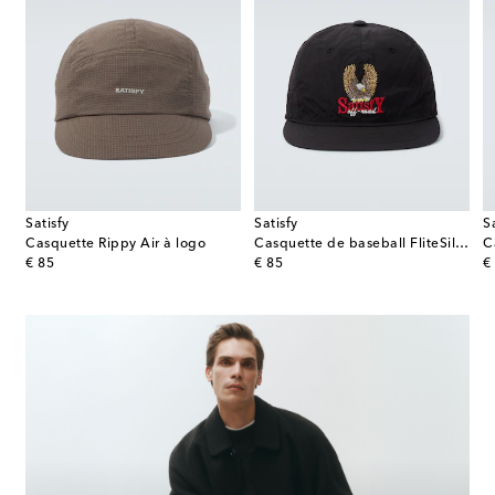
Satisfy
Satisfy
S
panama Rafael en paille
Casquette Rippy Air à logo
Casquette de baseball FliteSilk™ 5 brodée
original price
original price
or
€ 85
€ 85
€