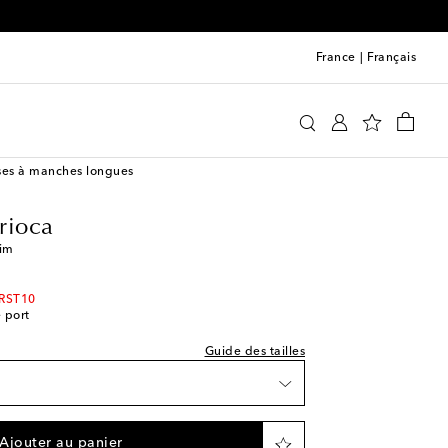
0
France
|
Français
escobol Carioca
Vêtements
Chemises
es à manches longues
e indiquée
rioca
le
nim
IRST10
e port
Guide des tailles
aible
e
ère pièce
Ajouter au panier