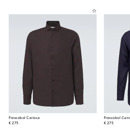
Frescobol Carioca
Frescobol Cari
original price
original price
€ 275
€ 275