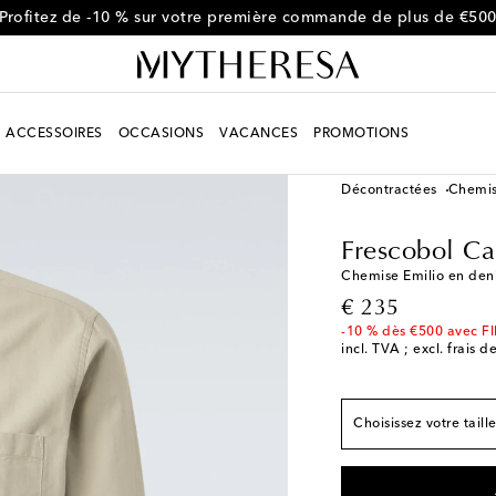
Profitez de -10 % sur votre première commande de plus de €50
ACCESSOIRES
OCCASIONS
VACANCES
PROMOTIONS
Homme
Créateurs
Fr
Décontractées
Chemis
Correspond à la taill
Frescobol Ca
S / EU 38
Stock faib
Chemise Emilio en de
M / EU 39
original price
€ 235
L / EU 41
-10 % dès €500 avec F
incl. TVA ; excl. frais d
XL / EU 42
XXL / EU 43
Stock f
Choisissez votre taill
XXXL / EU 44
Derni