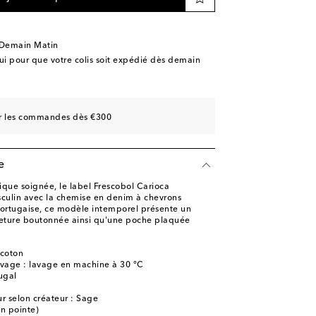
 Demain Matin
 pour que votre colis soit expédié dès demain
sur les commandes dès €300
e
ique soignée, le label Frescobol Carioca
asculin avec la chemise en denim à chevrons
portugaise, ce modèle intemporel présente un
meture boutonnée ainsi qu'une poche plaquée
 coton
lavage : lavage en machine à 30 °C
ugal
r selon créateur : Sage
en pointe)