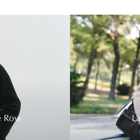
e Row
La