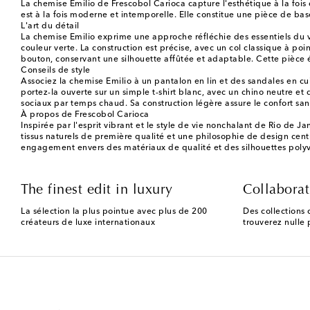
La chemise Emilio de Frescobol Carioca capture l'esthétique à la foi
est à la fois moderne et intemporelle. Elle constitue une pièce de b
L'art du détail
La chemise Emilio exprime une approche réfléchie des essentiels du ves
couleur verte. La construction est précise, avec un col classique à p
bouton, conservant une silhouette affûtée et adaptable. Cette pièce éq
Conseils de style
Associez la chemise Emilio à un pantalon en lin et des sandales en 
portez-la ouverte sur un simple t-shirt blanc, avec un chino neutre et
sociaux par temps chaud. Sa construction légère assure le confort sans
À propos de Frescobol Carioca
Inspirée par l'esprit vibrant et le style de vie nonchalant de Rio de Ja
tissus naturels de première qualité et une philosophie de design centr
engagement envers des matériaux de qualité et des silhouettes polyval
The finest edit in luxury
Collaborat
La sélection la plus pointue avec plus de 200
Des collections 
créateurs de luxe internationaux
trouverez nulle p