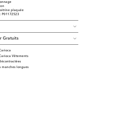
tonnage
ton
oitrine plaquée
e: P01172523
r Gratuits
Carioca
 Carioca Vêtements
décontractées
 à manches longues