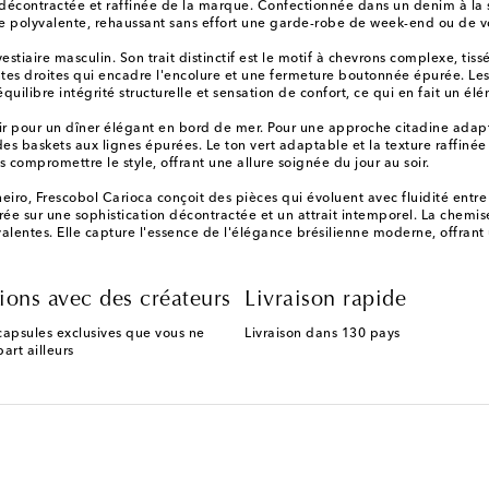
s décontractée et raffinée de la marque. Confectionnée dans un denim à la 
ase polyvalente, rehaussant sans effort une garde-robe de week-end ou de 
tiaire masculin. Son trait distinctif est le motif à chevrons complexe, tis
ointes droites qui encadre l'encolure et une fermeture boutonnée épurée. L
uilibre intégrité structurelle et sensation de confort, ce qui en fait un é
cuir pour un dîner élégant en bord de mer. Pour une approche citadine ada
 des baskets aux lignes épurées. Le ton vert adaptable et la texture raffin
 compromettre le style, offrant une allure soignée du jour au soir.
neiro, Frescobol Carioca conçoit des pièces qui évoluent avec fluidité entre l
ée sur une sophistication décontractée et un attrait intemporel. La chemise
entes. Elle capture l'essence de l'élégance brésilienne moderne, offrant u
ions avec des créateurs
Livraison rapide
capsules exclusives que vous ne
Livraison dans 130 pays
art ailleurs