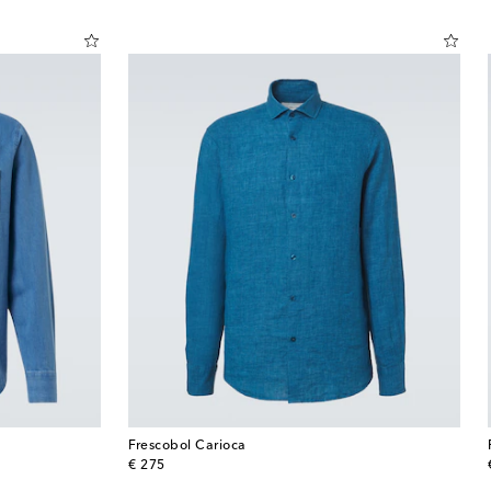
Frescobol Carioca
original price
€ 275