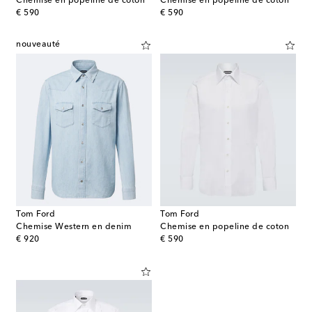
Chemise en popeline de coton
Chemise en popeline de coton
original price
original price
€ 590
€ 590
nouveauté
Tom Ford
Tom Ford
Chemise Western en denim
Chemise en popeline de coton
original price
original price
€ 920
€ 590