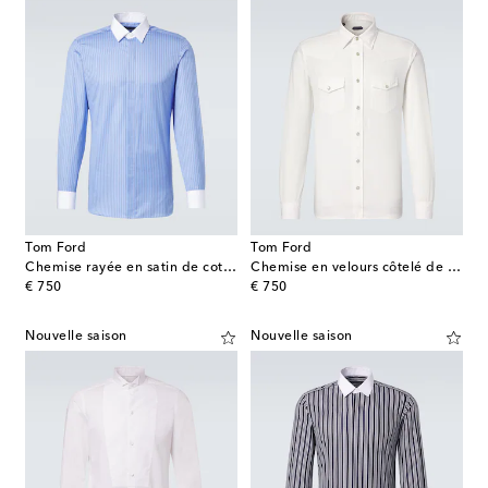
Tom Ford
Tom Ford
Chemise rayée en satin de coton
Chemise en velours côtelé de coton
original price
original price
€ 750
€ 750
Nouvelle saison
Nouvelle saison