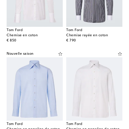
Tom Ford
Tom Ford
Chemise en coton
Chemise rayée en coton
original price
original price
€ 850
€ 790
Nouvelle saison
Tom Ford
Tom Ford