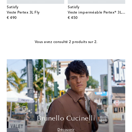
Satisfy
Satisfy
Veste Pertex 3L Fly
Veste imperméable Pertex® 3L Fly
original price
original price
€ 490
€ 450
Vous avez consulté 2 produits sur 2.
Brunello Cucinelli
Découvrir