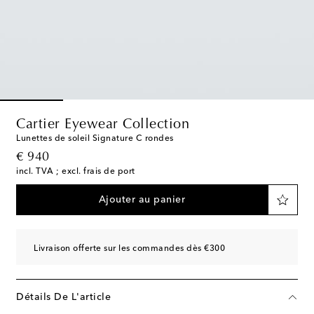
Cartier Eyewear Collection
Lunettes de soleil Signature C rondes
original price
€ 940
incl. TVA ; excl. frais de port
Ajouter au panier
Livraison offerte sur les commandes dès €300
Détails De L'article