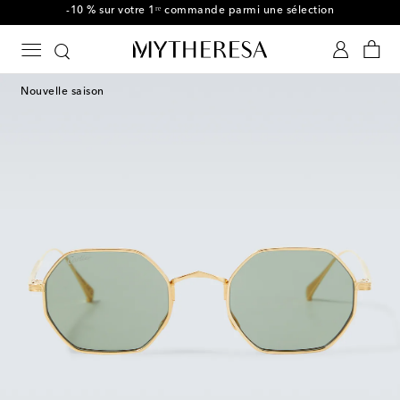
-10 % sur votre 1ʳᵉ commande parmi une sélection
Nouvelle saison