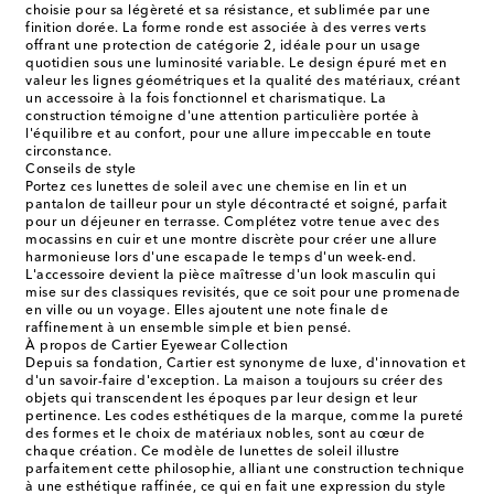
choisie pour sa légèreté et sa résistance, et sublimée par une
finition dorée. La forme ronde est associée à des verres verts
offrant une protection de catégorie 2, idéale pour un usage
quotidien sous une luminosité variable. Le design épuré met en
valeur les lignes géométriques et la qualité des matériaux, créant
un accessoire à la fois fonctionnel et charismatique. La
construction témoigne d'une attention particulière portée à
l'équilibre et au confort, pour une allure impeccable en toute
circonstance.
Conseils de style
Portez ces lunettes de soleil avec une chemise en lin et un
pantalon de tailleur pour un style décontracté et soigné, parfait
pour un déjeuner en terrasse. Complétez votre tenue avec des
mocassins en cuir et une montre discrète pour créer une allure
harmonieuse lors d'une escapade le temps d'un week-end.
L'accessoire devient la pièce maîtresse d'un look masculin qui
mise sur des classiques revisités, que ce soit pour une promenade
en ville ou un voyage. Elles ajoutent une note finale de
raffinement à un ensemble simple et bien pensé.
À propos de Cartier Eyewear Collection
Depuis sa fondation, Cartier est synonyme de luxe, d'innovation et
d'un savoir-faire d'exception. La maison a toujours su créer des
objets qui transcendent les époques par leur design et leur
pertinence. Les codes esthétiques de la marque, comme la pureté
des formes et le choix de matériaux nobles, sont au cœur de
chaque création. Ce modèle de lunettes de soleil illustre
parfaitement cette philosophie, alliant une construction technique
à une esthétique raffinée, ce qui en fait une expression du style