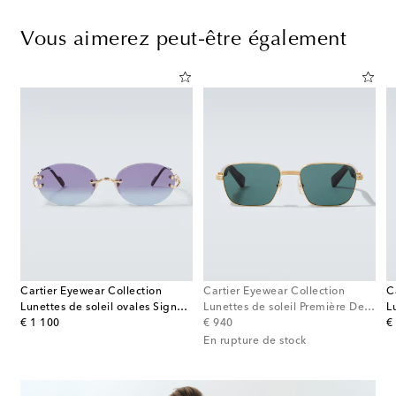
Vous aimerez peut-être également
Cartier Eyewear Collection
Cartier Eyewear Collection
C
Lunettes de soleil ovales Signature C
Lunettes de soleil Première De Cartier rectangulaires
original price
original price
or
€ 1 100
€ 940
€
En rupture de stock