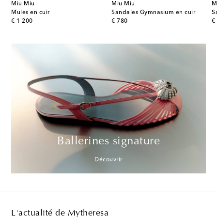
Miu Miu
Miu Miu
M
Mules en cuir
Sandales Gymnasium en cuir
original price
original price
or
€ 1 200
€ 780
€
Ballerines signature
Découvrir
L'actualité de Mytheresa