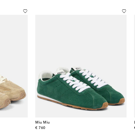
Miu Miu
original price
€ 760