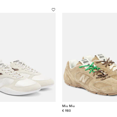
Miu Miu
original price
€ 980