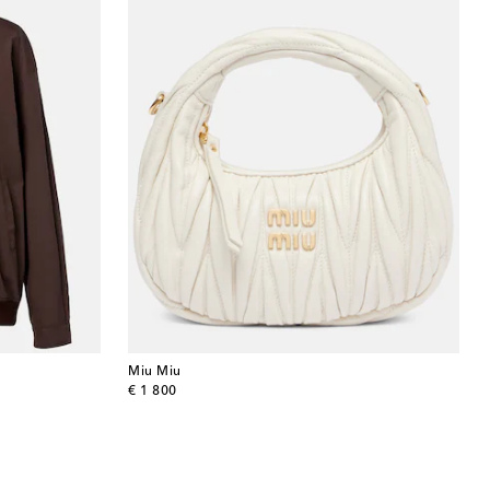
Miu Miu
original price
€ 1 800