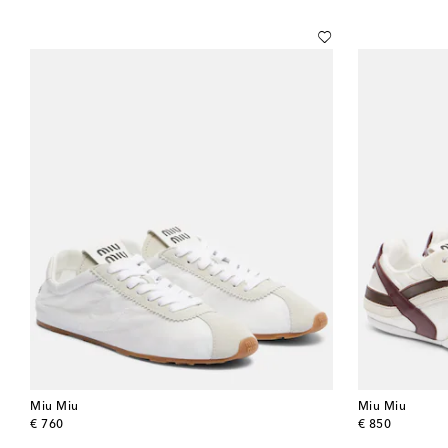
Miu Miu
Miu Miu
original price
original price
€ 760
€ 850