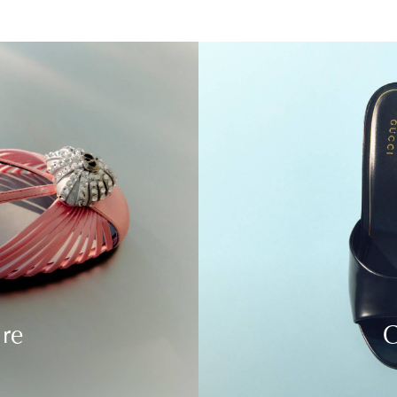
ure
C