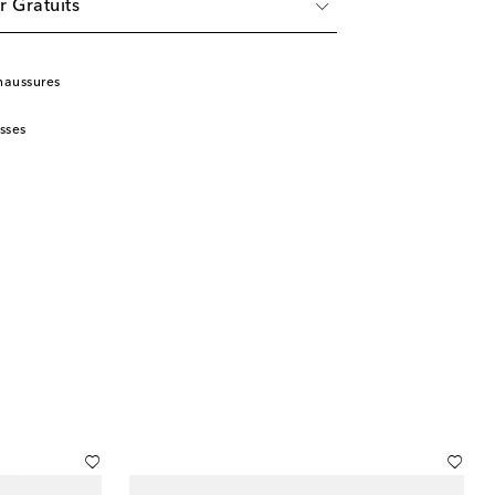
r Gratuits
haussures
sses