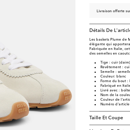
Livraison offerte 
Détails De L'articl
Les baskets Plume de M
élégante qui apportera 
Fabriquée en Italie, ce
des semelles en caoutc
Tige : cuir (daim
Revêtement : cui
Semelle : semelle
Couleur: blanc
Forme du bout : 
Fabriqué en Itali
Livré avec : boît
Nom de la coule
Couleur de l'arti
Numéro d'articl
Taille Et Coupe