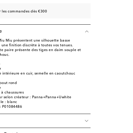
sur les commandes dès €300
e
iu Miu présentent une silhouette basse
une finition discrète à toutes vos tenues.
tte paire présente des tiges en daim souple et
houc.
)
r
 intérieure en cuir, semelle en caoutchouc
bout rond
e
e à chaussures
ur selon créateur : Panna+Panna+Uwhite
cle : blanc
e: P01084486