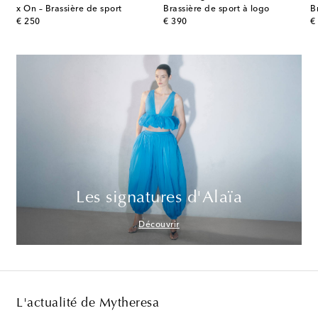
ce – Veste de survêtement
x On – Brassière de sport
Brassière de sport à logo
original price
original price
or
€ 250
€ 390
€
Les signatures d'Alaïa
Découvrir
L'actualité de Mytheresa