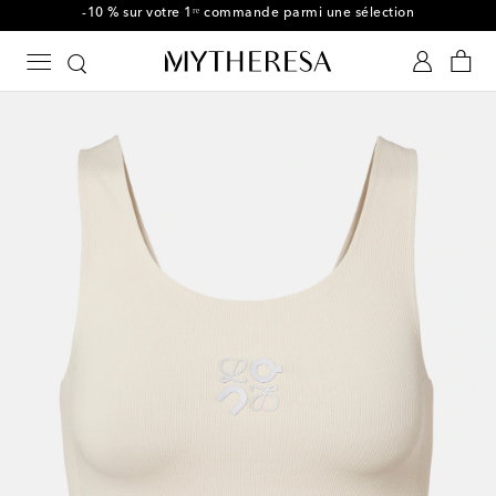
-10 % sur votre 1ʳᵉ commande parmi une sélection