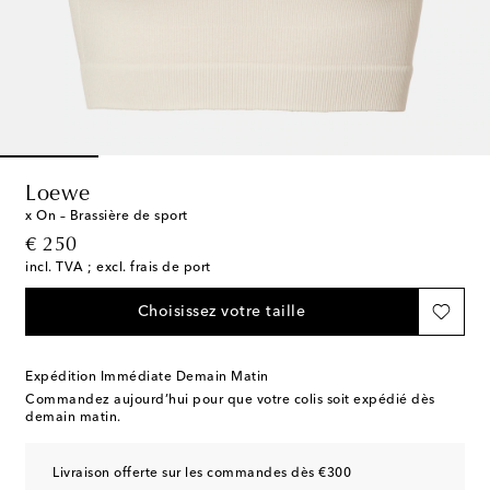
Loewe
x On – Brassière de sport
original price
€ 250
incl. TVA ; excl. frais de port
Choisissez votre taille
Expédition Immédiate Demain Matin
Commandez aujourd’hui pour que votre colis soit expédié dès
demain matin.
Livraison offerte sur les commandes dès €300