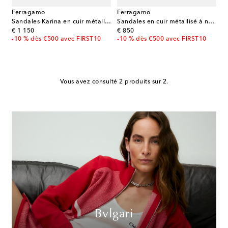
Ferragamo
Ferragamo
Sandales Karina en cuir métallisé
Sandales en cuir métallisé à nœud
original price
original price
€ 1 150
€ 850
-10 % dès €500 avec FIRST10
-10 % dès €500 avec FIRST10
Vous avez consulté 2 produits sur 2.
Bvlgari