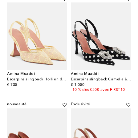
Amina Muaddi
Amina Muaddi
Escarpins slingback Holli en dentelle
Escarpins slingback Camelia à pois
original price
original price
€ 735
€ 1 050
-10 % dès €500 avec FIRST10
nouveauté
Exclusivité