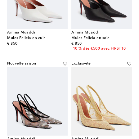
Amina Muaddi
Amina Muaddi
Mules Felicia en cuir
Mules Felicia en soie
original price
original price
€ 850
€ 850
-10 % dès €500 avec FIRST10
Nouvelle saison
Exclusivité