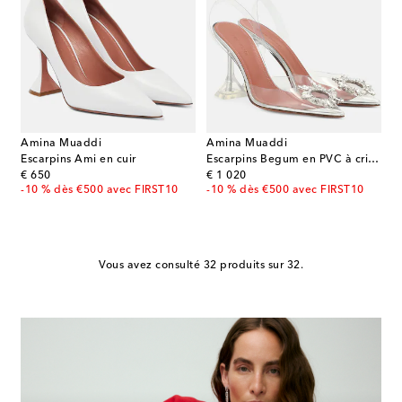
Amina Muaddi
Amina Muaddi
Escarpins Ami en cuir
Escarpins Begum en PVC à cristaux
original price
original price
€ 650
€ 1 020
-10 % dès €500 avec FIRST10
-10 % dès €500 avec FIRST10
Vous avez consulté 32 produits sur 32.