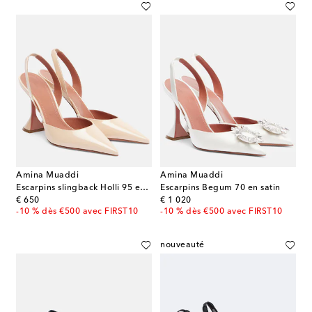
Amina Muaddi
Amina Muaddi
Escarpins slingback Holli 95 en cuir verni
Escarpins Begum 70 en satin
original price
original price
€ 650
€ 1 020
-10 % dès €500 avec FIRST10
-10 % dès €500 avec FIRST10
nouveauté