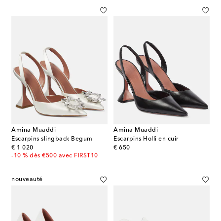
Amina Muaddi
Amina Muaddi
Escarpins slingback Begum
Escarpins Holli en cuir
original price
original price
€ 1 020
€ 650
-10 % dès €500 avec FIRST10
nouveauté