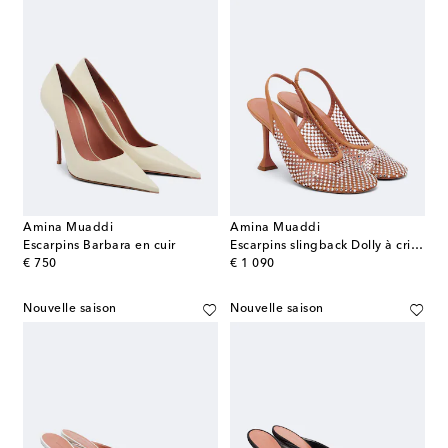
Amina Muaddi
Amina Muaddi
Escarpins Barbara en cuir
Escarpins slingback Dolly à cristaux
original price
original price
€ 750
€ 1 090
Nouvelle saison
Nouvelle saison