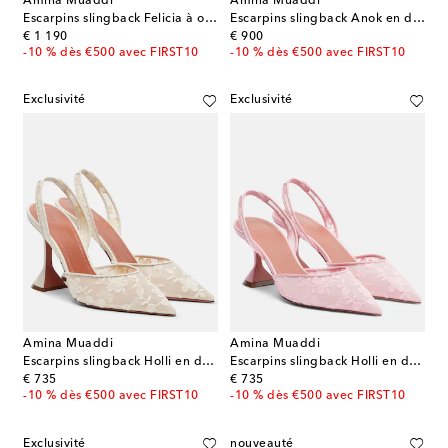
Amina Muaddi
Amina Muaddi
Escarpins slingback Felicia à ornements
Escarpins slingback Anok en dentelle
original price
original price
€ 1 190
€ 900
-10 % dès €500 avec FIRST10
-10 % dès €500 avec FIRST10
Exclusivité
Exclusivité
Amina Muaddi
Amina Muaddi
Escarpins slingback Holli en dentelle et cuir
Escarpins slingback Holli en dentelle
original price
original price
€ 735
€ 735
-10 % dès €500 avec FIRST10
-10 % dès €500 avec FIRST10
Exclusivité
nouveauté