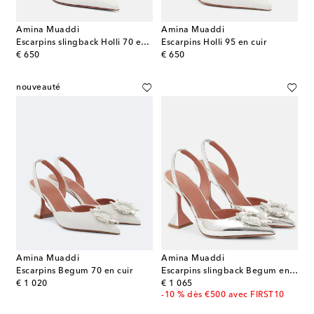
Amina Muaddi
Amina Muaddi
Escarpins slingback Holli 70 en cuir
Escarpins Holli 95 en cuir
original price
original price
€ 650
€ 650
nouveauté
Amina Muaddi
Amina Muaddi
Escarpins Begum 70 en cuir
Escarpins slingback Begum en cuir effet miroir
original price
original price
€ 1 020
€ 1 065
-10 % dès €500 avec FIRST10