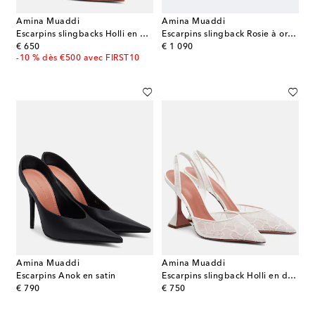
Amina Muaddi
Amina Muaddi
Escarpins slingbacks Holli en daim
Escarpins slingback Rosie à ornements
original price
original price
€ 650
€ 1 090
-10 % dès €500 avec FIRST10
Amina Muaddi
Amina Muaddi
Escarpins Anok en satin
Escarpins slingback Holli en dentelle
original price
original price
€ 790
€ 750