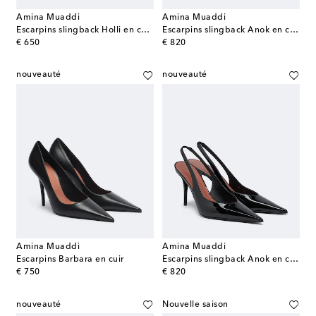
Amina Muaddi
Amina Muaddi
Escarpins slingback Holli en cuir verni
Escarpins slingback Anok en cuir verni
original price
original price
€ 650
€ 820
nouveauté
nouveauté
Amina Muaddi
Amina Muaddi
Escarpins Barbara en cuir
Escarpins slingback Anok en cuir verni
original price
original price
€ 750
€ 820
nouveauté
Nouvelle saison