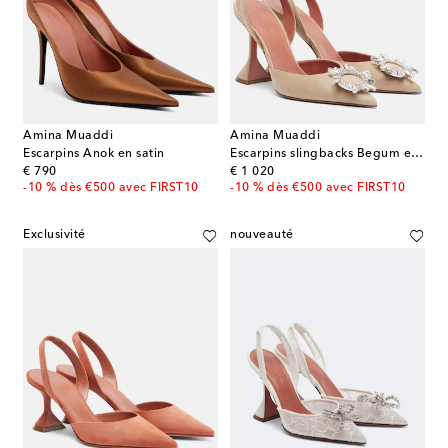
Amina Muaddi
Amina Muaddi
Escarpins Anok en satin
Escarpins slingbacks Begum en daim à ornement
original price
original price
€ 790
€ 1 020
-10 % dès €500 avec FIRST10
-10 % dès €500 avec FIRST10
Exclusivité
nouveauté