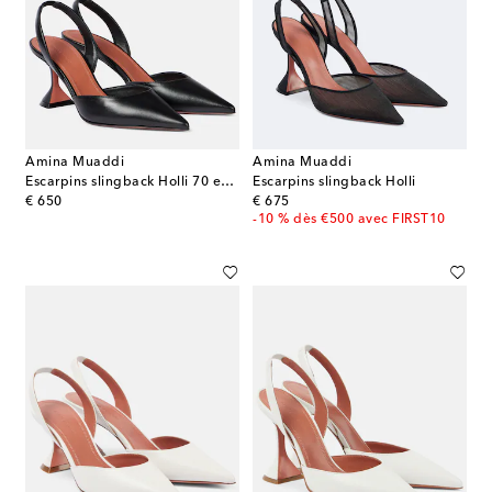
Amina Muaddi
Amina Muaddi
Escarpins slingback Holli 70 en cuir
Escarpins slingback Holli
original price
original price
€ 650
€ 675
-10 % dès €500 avec FIRST10