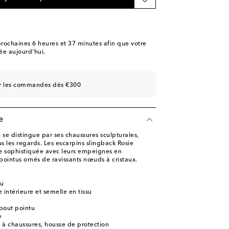
 Wishlist
ishlist
ishlist
rochaines
6 heures et 37 minutes
afin que votre
e aujourd'hui.
ishlist
sur les commandes dès €300
e
se distingue par ses chaussures sculpturales,
us les regards. Les escarpins slingback Rosie
e sophistiquée avec leurs empeignes en
 pointus ornés de ravissants nœuds à cristaux.
su
 intérieure et semelle en tissu
bout pointu
e
e à chaussures, housse de protection