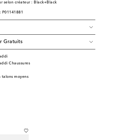
r selon créateur : Black+Black
e: P01141881
r Gratuits
addi
addi Chaussures
à talons moyens