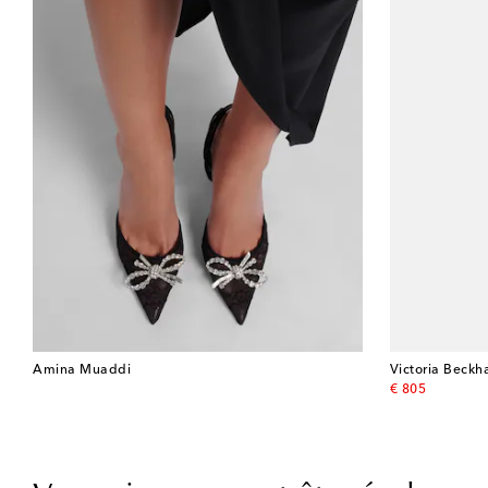
Amina Muaddi
Victoria Beck
original price
€ 805