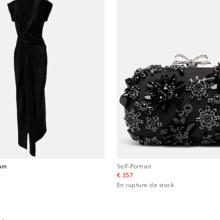
ham
Self-Portrait
original price
€ 357
En rupture de stock