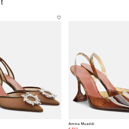
t
Amina Muaddi
original price