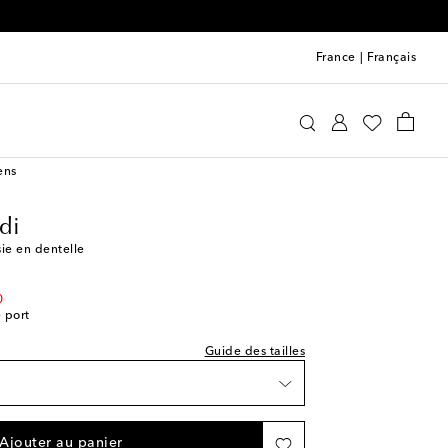
France
|
Français
ture indiquée
ina Muaddi
Chaussures
Escarpins
ens
ishlist
di
 Wishlist
ie en dentelle
ishlist
 Wishlist
0
e port
ishlist
 Wishlist
Guide des tailles
ishlist
e
 Wishlist
ishlist
Ajouter au panier