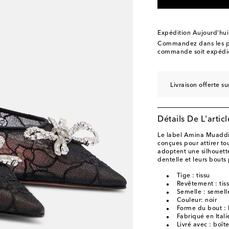
EU 40.5
Ajouter à la
EU 41
Ajouter à la W
Expédition Aujourd'hui
EU 42
Ajouter à la W
Commandez dans les p
commande soit expédié
EU 43
Ajouter à la W
Livraison offerte 
Détails De L'articl
Le label Amina Muaddi 
conçues pour attirer to
adoptent une silhouett
dentelle et leurs bouts
Tige : tissu
Revêtement : tis
Semelle : semelle
Couleur: noir
Forme du bout : 
Fabriqué en Itali
Livré avec : boît