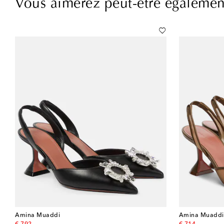
Vous aimerez peut-être égalemen
Amina Muaddi
Amina Muaddi
original price
original price