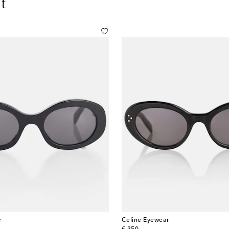
t
r
Celine Eyewear
original price