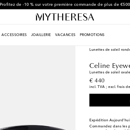
Profitez de -10 % sur votre première commande de plus de €50
ACCESSOIRES
JOAILLERIE
VACANCES
PROMOTIONS
Femme
Créateurs
Ce
Lunettes de soleil rond
Celine Eyew
Lunettes de soleil oval
original price
€ 440
incl. TVA ; excl. frais d
Expédition Aujourd'hui
Commandez dans les p