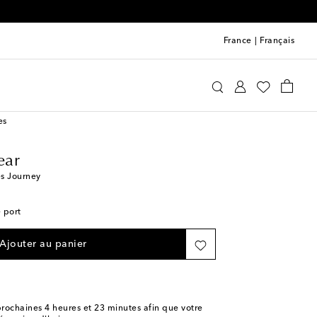
0
France
|
Français
line Eyewear
Accessoires
Lunettes de soleil
es
ear
es Journey
e port
Ajouter au panier
rochaines
4 heures et 23 minutes
afin que votre