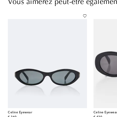
Vous aimerez peut-être égalemen
Celine Eyewear
Celine Eyewea
original price
original price