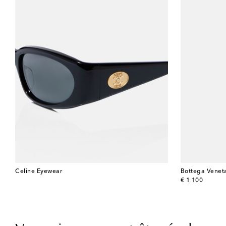
Celine Eyewear
Bottega Venet
original price
€ 1 100