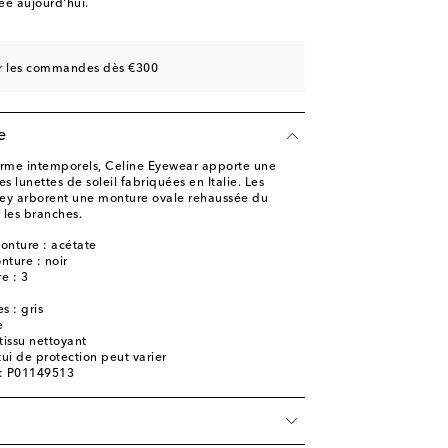
e aujourd'hui.
sur les commandes dès €300
e
arme intemporels, Celine Eyewear apporte une
ses lunettes de soleil fabriquées en Italie. Les
rney arborent une monture ovale rehaussée du
 les branches.
onture : acétate
nture : noir
e : 3
s : gris
e
 tissu nettoyant
tui de protection peut varier
e: P01149513