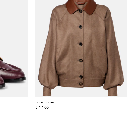
Loro Piana
original price
€ 4 100