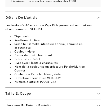
Livraison offerte sur les commandes dès €300
Détails De L'article
Les baskets V-10 en cuir de Veja Kids présentent un bout rond
et une fermeture VELCRO.
Tige : cuir
Revêtement : tissu
Semelle : semelle intérieure en tissu, semelle en
caoutchouc
Couleur: violet
Forme du bout : bout rond
Fabriqué au Brésil
Livré avec : boîte à chaussures
Nom de la couleur selon créateur : Petale/Multico-
Cosmos
Couleur de l'article : blanc, violet
Fermeture : Fermeture VELCRO®
Numéro d'article: P00961222
Taille Et Coupe
Livraison Et Retour Gratuits