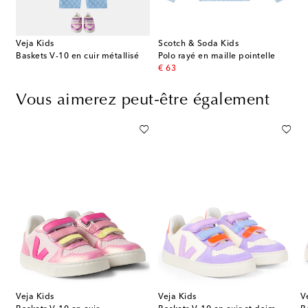
Veja Kids
Scotch & Soda Kids
Baskets V-10 en cuir métallisé
Polo rayé en maille pointelle
original price
€ 63
Vous aimerez peut-être également
Veja Kids
Veja Kids
V