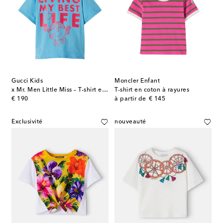
Gucci Kids
Moncler Enfant
x Mr. Men Little Miss – T-shirt en coton
T-shirt en coton à rayures
original price
original price
€ 190
à partir de
€ 145
Exclusivité
nouveauté