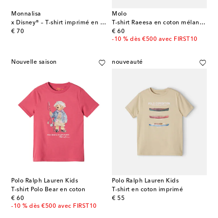
Monnalisa
Molo
x Disney® – T-shirt imprimé en coton mélangé
T-shirt Raeesa en coton mélangé à imprimé
original price
original price
€ 70
€ 60
-10 % dès €500 avec FIRST10
Nouvelle saison
nouveauté
Polo Ralph Lauren Kids
Polo Ralph Lauren Kids
T-shirt Polo Bear en coton
T-shirt en coton imprimé
original price
original price
€ 60
€ 55
-10 % dès €500 avec FIRST10