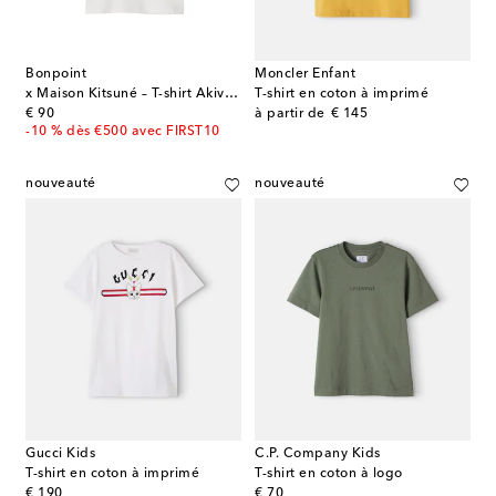
Bonpoint
Moncler Enfant
x Maison Kitsuné – T-shirt Akiva en coton
T-shirt en coton à imprimé
original price
original price
€ 90
à partir de
€ 145
-10 % dès €500 avec FIRST10
nouveauté
nouveauté
Gucci Kids
C.P. Company Kids
T-shirt en coton à imprimé
T-shirt en coton à logo
original price
original price
€ 190
€ 70