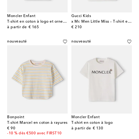
Moncler Enfant
Gucci Kids
T-shirt en coton à logo et ornements
x Mr. Men Little Miss – T-shirt en coton
original price
original price
à partir de
€ 165
€ 210
nouveauté
nouveauté
Bonpoint
Moncler Enfant
T-shirt Marcel en coton à rayures
T-shirt en coton à logo
original price
original price
€ 90
à partir de
€ 130
-10 % dès €500 avec FIRST10