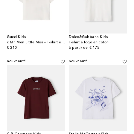
Gucci Kids
Dolce&Gabbana Kids
x Mr. Men Little Miss – T-shirt en coton
T-shirt à logo en coton
original price
original price
€ 210
à partir de
€ 175
nouveauté
nouveauté