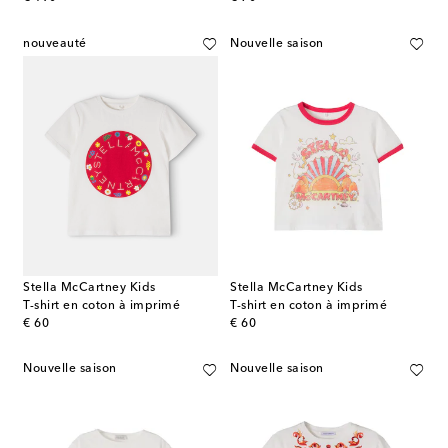
nouveauté
Nouvelle saison
Stella McCartney Kids
Stella McCartney Kids
T-shirt en coton à imprimé
T-shirt en coton à imprimé
original price
original price
€ 60
€ 60
Nouvelle saison
Nouvelle saison