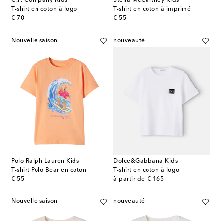
C.P. Company Kids
Stella McCartney Kids
T-shirt en coton à logo
T-shirt en coton à imprimé
original price
original price
€ 70
€ 55
Nouvelle saison
nouveauté
Polo Ralph Lauren Kids
Dolce&Gabbana Kids
T-shirt Polo Bear en coton
T-shirt en coton à logo
original price
original price
€ 55
à partir de
€ 165
Nouvelle saison
nouveauté