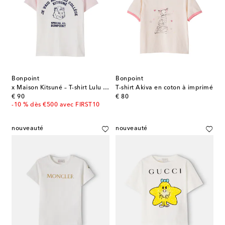
Bonpoint
Bonpoint
x Maison Kitsuné – T-shirt Lulu en coton
T-shirt Akiva en coton à imprimé
original price
original price
€ 90
€ 80
-10 % dès €500 avec FIRST10
nouveauté
nouveauté