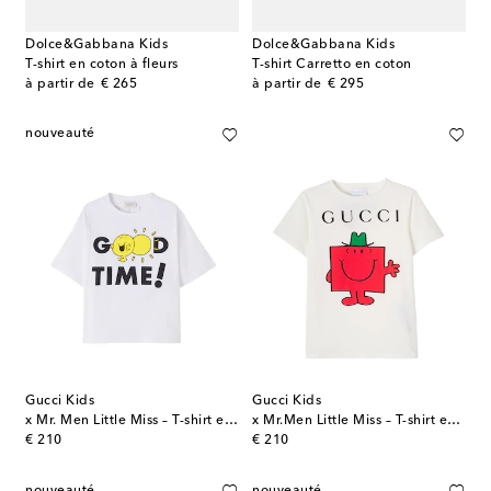
Dolce&Gabbana Kids
Dolce&Gabbana Kids
T-shirt en coton à fleurs
T-shirt Carretto en coton
original price
original price
à partir de
€ 265
à partir de
€ 295
nouveauté
Gucci Kids
Gucci Kids
x Mr. Men Little Miss – T-shirt en coton
x Mr.Men Little Miss – T-shirt en coton
original price
original price
€ 210
€ 210
nouveauté
nouveauté