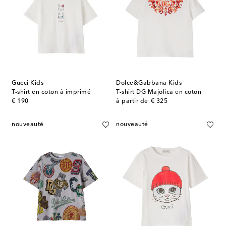
Gucci Kids
Dolce&Gabbana Kids
T-shirt en coton à imprimé
T-shirt DG Majolica en coton
original price
original price
€ 190
à partir de
€ 325
nouveauté
nouveauté