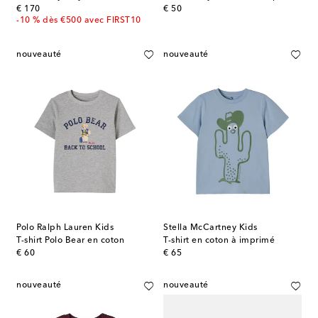
original price
original price
€ 170
€ 50
-10 % dès €500 avec FIRST10
nouveauté
nouveauté
Polo Ralph Lauren Kids
Stella McCartney Kids
T-shirt Polo Bear en coton
T-shirt en coton à imprimé
original price
original price
€ 60
€ 65
nouveauté
nouveauté