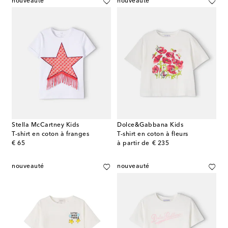
nouveauté
nouveauté
Stella McCartney Kids
Dolce&Gabbana Kids
T-shirt en coton à franges
T-shirt en coton à fleurs
original price
original price
€ 65
à partir de
€ 235
nouveauté
nouveauté