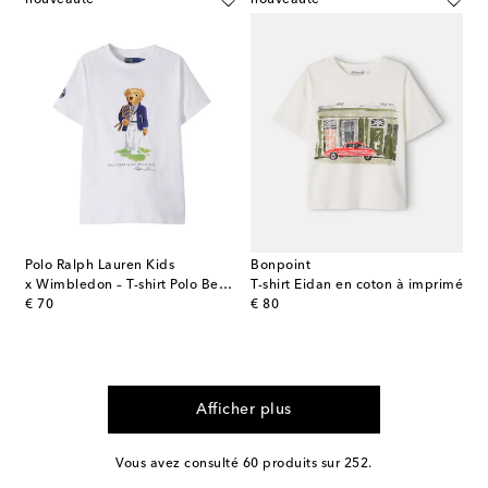
Polo Ralph Lauren Kids
Bonpoint
x Wimbledon – T-shirt Polo Bear en coton
T-shirt Eidan en coton à imprimé
original price
original price
€ 70
€ 80
Afficher plus
Vous avez consulté 60 produits sur 252.