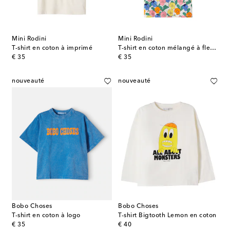
Mini Rodini
Mini Rodini
T-shirt en coton à imprimé
T-shirt en coton mélangé à fleurs
original price
original price
€ 35
€ 35
nouveauté
nouveauté
Bobo Choses
Bobo Choses
T-shirt en coton à logo
T-shirt Bigtooth Lemon en coton
original price
original price
€ 35
€ 40