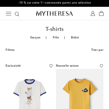
-10 % sur votre 1ʳᵉ commande parmi une sélection
T-shirts
Garçon
Fille
Bébé
Filtres
Trier par
Exclusivité
Nouvelle saison