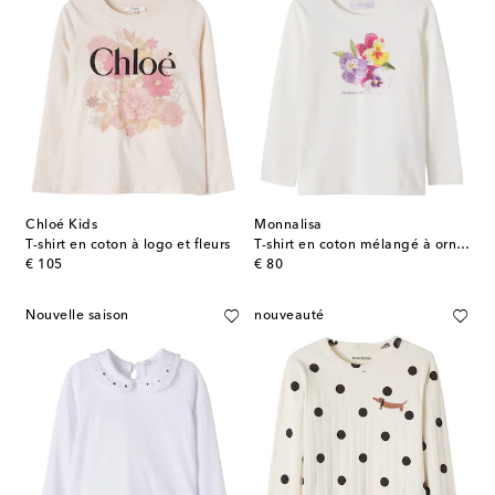
Chloé Kids
Monnalisa
T-shirt en coton à logo et fleurs
T-shirt en coton mélangé à ornements
original price
original price
€ 105
€ 80
Nouvelle saison
nouveauté