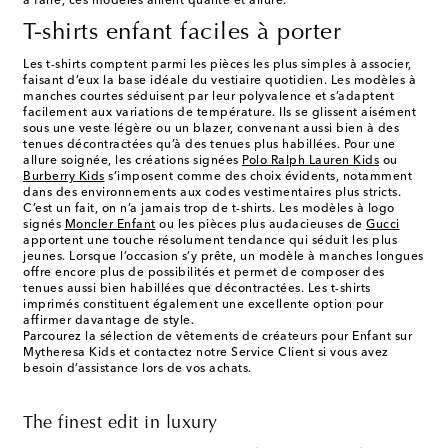
à faire, ces modèles allient qualité et allure.
T-shirts enfant faciles à porter
Les t-shirts comptent parmi les pièces les plus simples à associer,
faisant d’eux la base idéale du vestiaire quotidien. Les modèles à
manches courtes séduisent par leur polyvalence et s’adaptent
facilement aux variations de température. Ils se glissent aisément
sous une veste légère ou un blazer, convenant aussi bien à des
tenues décontractées qu’à des tenues plus habillées. Pour une
allure soignée, les créations signées
Polo Ralph Lauren Kids
ou
Burberry Kids
s’imposent comme des choix évidents, notamment
dans des environnements aux codes vestimentaires plus stricts.
C’est un fait, on n’a jamais trop de t-shirts. Les modèles à logo
signés
Moncler Enfant
ou les pièces plus audacieuses de
Gucci
apportent une touche résolument tendance qui séduit les plus
jeunes. Lorsque l’occasion s’y prête, un modèle à manches longues
offre encore plus de possibilités et permet de composer des
tenues aussi bien habillées que décontractées. Les t-shirts
imprimés constituent également une excellente option pour
affirmer davantage de style.
Parcourez la sélection de vêtements de créateurs pour Enfant sur
Mytheresa Kids et contactez notre Service Client si vous avez
besoin d’assistance lors de vos achats.
The finest edit in luxury