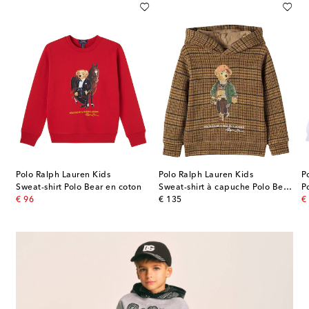
Polo Ralph Lauren Kids
Polo Ralph Lauren Kids
P
primé en coton mélangé
Sweat-shirt Polo Bear en coton
Sweat-shirt à capuche Polo Bear en coton mélangé
original price
original price
or
€ 96
€ 135
€