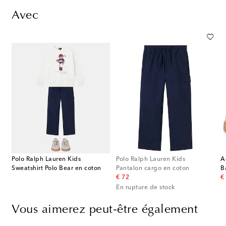
Avec
Polo Ralph Lauren Kids
Polo Ralph Lauren Kids
A
Sweatshirt Polo Bear en coton
Pantalon cargo en coton
original price
or
€ 72
€
En rupture de stock
Vous aimerez peut-être également