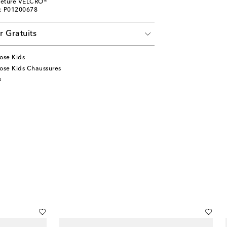
meture VELCRO®
e: P01200678
r Gratuits
ose Kids
ose Kids Chaussures
s