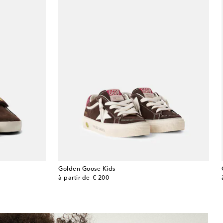
Golden Goose Kids
original price
à partir de
€ 200