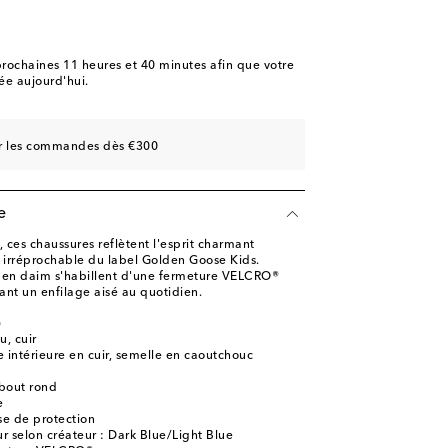
ishlist
ce
ishlist
rochaines
11 heures et 40 minutes
afin que votre
e aujourd'hui.
ce
sur les commandes dès €300
ishlist
e
ce
, ces chaussures reflètent l'esprit charmant
re irréprochable du label Golden Goose Kids.
ishlist
 en daim s'habillent d'une fermeture VELCRO®
sant un enfilage aisé au quotidien.
ishlist
)
ishlist
u, cuir
 intérieure en cuir, semelle en caoutchouc
bout rond
e
se de protection
r selon créateur : Dark Blue/Light Blue