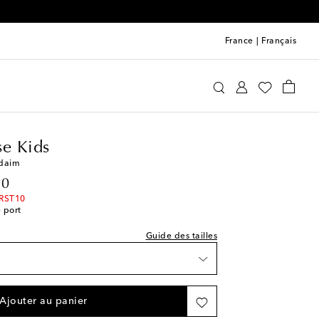
France
|
Français
den Goose Kids
Chaussures
Baskets
ishlist
e Kids
ce
 daim
ishlist
20
IRST10
e port
Guide des tailles
e
Ajouter au panier