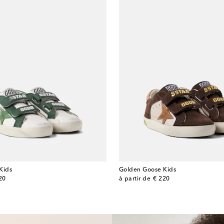
Kids
Golden Goose Kids
original price
20
à partir de
€ 220