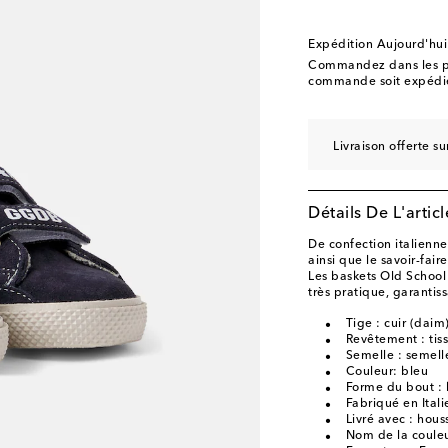
EU 28
Ajouter à la W
EU 29
Dernière piè
Expédition Aujourd'hui
EU 30
Ajouter à la W
Commandez dans les p
commande soit expédié
EU 31
Stock faible
EU 32
Dernière piè
Livraison offerte 
EU 33
Stock faible
EU 34
Ajouter à la W
Détails De L'articl
EU 35
Dernière piè
original price
€ 390
De confection italienne
ainsi que le savoir-fai
EU 36
Ajouter à la W
Les baskets Old School
très pratique, garantis
EU 37
Ajouter à la W
Tige : cuir (daim
EU 38
Ajouter à la W
Revêtement : tiss
Semelle : semelle
Couleur: bleu
Forme du bout : 
Fabriqué en Itali
Livré avec : hous
Nom de la couleu