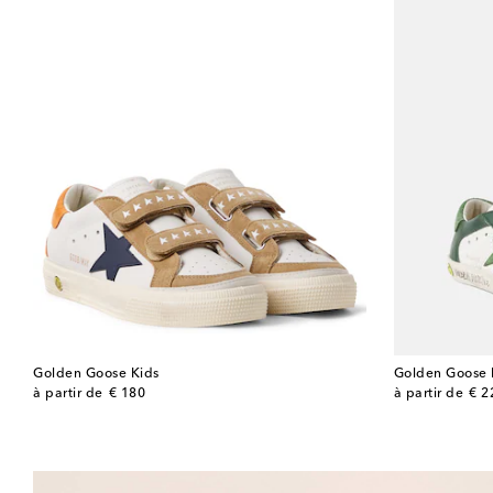
Golden Goose Kids
Golden Goose 
original price
original price
à partir de
€ 180
à partir de
€ 2