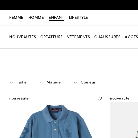
FEMME
HOMME
ENFANT
LIFESTYLE
NOUVEAUTÉS
CRÉATEURS
VÊTEMENTS
CHAUSSURES
ACCES
Enfant
Créateurs
Polo Ralph Lauren Kids
Vêtements
Polos
Taille
Matière
Couleur
nouveauté
nouveauté