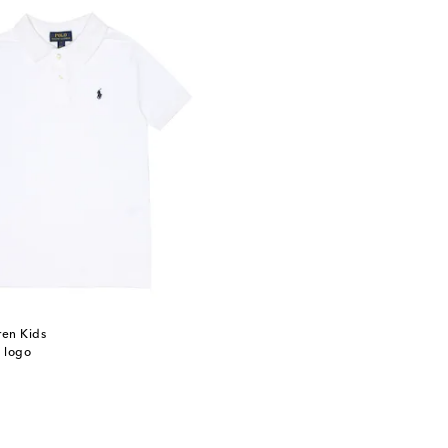
ren Kids
à logo