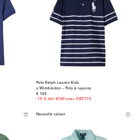
Polo Ralph Lauren Kids
x Wimbledon – Polo à rayures
original price
€ 145
-10 % dès €500 avec FIRST10
Nouvelle saison