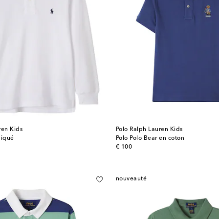
ren Kids
Polo Ralph Lauren Kids
piqué
Polo Polo Bear en coton
original price
€ 100
nouveauté