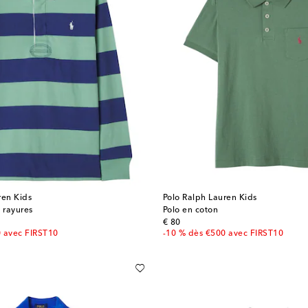
ren Kids
Polo Ralph Lauren Kids
 rayures
Polo en coton
original price
€ 80
0 avec FIRST10
-10 % dès €500 avec FIRST10