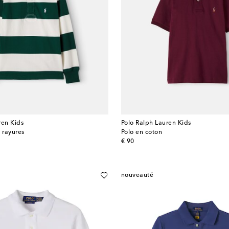
ren Kids
Polo Ralph Lauren Kids
 rayures
Polo en coton
original price
€ 90
nouveauté