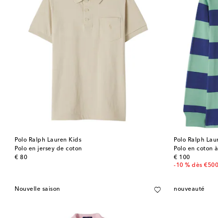
Polo Ralph Lauren Kids
Polo Ralph Lau
Polo en jersey de coton
Polo en coton à
original price
original price
€ 80
€ 100
-10 % dès €50
Nouvelle saison
nouveauté