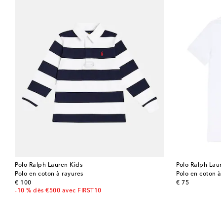
Polo Ralph Lauren Kids
Polo Ralph Lau
Polo en coton à rayures
Polo en coton 
original price
original price
€ 100
€ 75
-10 % dès €500 avec FIRST10