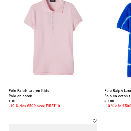
Polo Ralph Lauren Kids
Polo Ralph Lau
Polo en coton
Polo en coton t
original price
original price
€ 80
€ 100
-10 % dès €500 avec FIRST10
-10 % dès €50