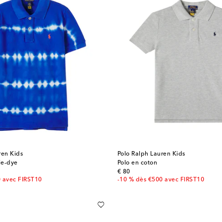
ren Kids
Polo Ralph Lauren Kids
ie-dye
Polo en coton
original price
€ 80
0 avec FIRST10
-10 % dès €500 avec FIRST10