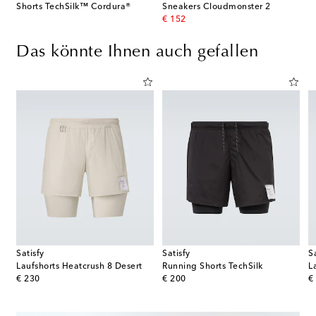
Shorts TechSilk™ Cordura®
Sneakers Cloudmonster 2
original price
€ 152
Das könnte Ihnen auch gefallen
Satisfy
Satisfy
S
Laufshorts Heatcrush 8 Desert
Running Shorts TechSilk
L
original price
original price
or
€ 230
€ 200
€