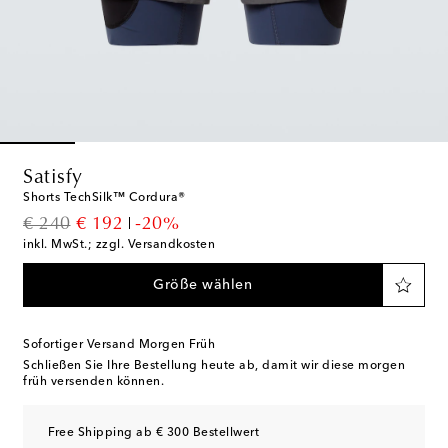
Satisfy
Shorts TechSilk™ Cordura®
original price
discount price
€ 240
€ 192
-20%
inkl. MwSt.; zzgl. Versandkosten
Größe wählen
Sofortiger Versand Morgen Früh
Schließen Sie Ihre Bestellung heute ab, damit wir diese morgen
früh versenden können.
Free Shipping ab € 300 Bestellwert