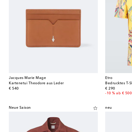
Jacques Marie Mage
Etro
Kartenetui Theodore aus Leder
Bedrucktes T-S
original price
original price
€ 540
€ 290
-10 % ab € 500
Neue Saison
neu