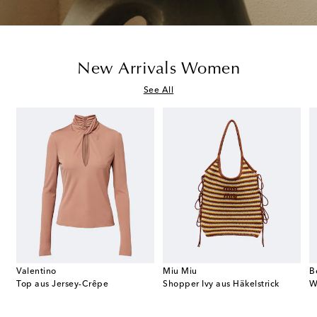
New Arrivals Women
See All
Valentino
Miu Miu
B
ngback-Pumps Fanny mit Leder
Top aus Jersey-Crêpe
Shopper Ivy aus Häkelstrick
W