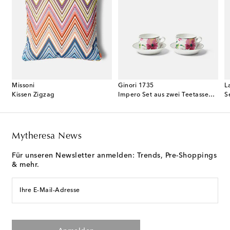
Missoni
Ginori 1735
L
e Polipo Immaginazione
Kissen Zigzag
Impero Set aus zwei Teetassen und Untertassen
S
Mytheresa News
Für unseren Newsletter anmelden: Trends, Pre-Shoppings
& mehr.
Ihre E-Mail-Adresse