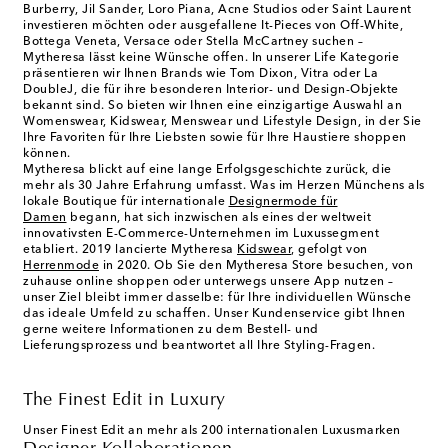
Burberry, Jil Sander, Loro Piana, Acne Studios oder Saint Laurent
investieren möchten oder ausgefallene It-Pieces von Off-White,
Bottega Veneta, Versace oder Stella McCartney suchen –
Mytheresa lässt keine Wünsche offen. In unserer Life Kategorie
präsentieren wir Ihnen Brands wie Tom Dixon, Vitra oder La
DoubleJ, die für ihre besonderen Interior- und Design-Objekte
bekannt sind. So bieten wir Ihnen eine einzigartige Auswahl an
Womenswear, Kidswear, Menswear und Lifestyle Design, in der Sie
Ihre Favoriten für Ihre Liebsten sowie für Ihre Haustiere shoppen
können.
Mytheresa blickt auf eine lange Erfolgsgeschichte zurück, die
mehr als 30 Jahre Erfahrung umfasst. Was im Herzen Münchens als
lokale Boutique für internationale
Designermode für
Damen
begann, hat sich inzwischen als eines der weltweit
innovativsten E-Commerce-Unternehmen im Luxussegment
etabliert. 2019 lancierte Mytheresa
Kidswear
, gefolgt von
Herrenmode
in 2020. Ob Sie den Mytheresa Store besuchen, von
zuhause online shoppen oder unterwegs unsere App nutzen –
unser Ziel bleibt immer dasselbe: für Ihre individuellen Wünsche
das ideale Umfeld zu schaffen. Unser Kundenservice gibt Ihnen
gerne weitere Informationen zu dem Bestell- und
Lieferungsprozess und beantwortet all Ihre Styling-Fragen.
The Finest Edit in Luxury
Unser Finest Edit an mehr als 200 internationalen Luxusmarken