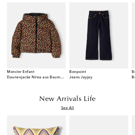
Moncler Enfant
Bonpoint
B
pler aus Baumwoll-Piqué
Daunenjacke Nirea aus Baumwollcord
Jeans Jayjay
B
New Arrivals Life
See All