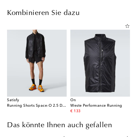
Kombinieren Sie dazu
Satisfy
On
Running Shorts Space-O 2.5 Distance
Weste Performance Running
original price
€ 133
Das könnte Ihnen auch gefallen