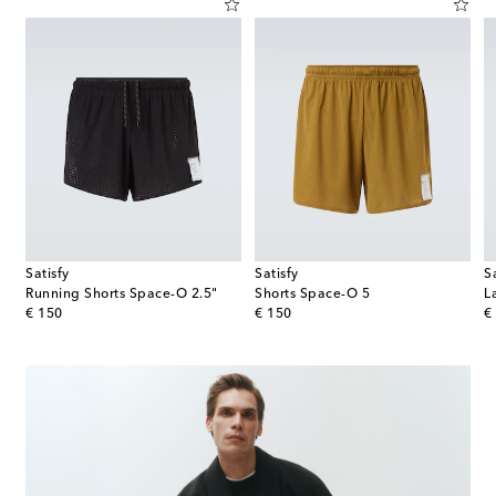
Satisfy
Satisfy
S
Running Shorts Space-O 2.5"
Shorts Space-O 5
L
original price
original price
or
€ 150
€ 150
€