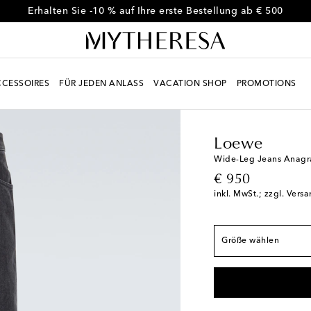
Erhalten Sie -10 % auf Ihre erste Bestellung ab € 500
Fällt der Größe ents
CESSOIRES
FÜR JEDEN ANLASS
VACATION SHOP
PROMOTIONS
IT 42 / FR 34
Gering
Men
Designer
Loewe
IT 44 / FR 36
Gering
IT 46 / FR 38
Loewe
IT 48 / FR 40
Wide-Leg Jeans Anag
original price
€ 950
IT 50 / FR 42
inkl. MwSt.; zzgl. Vers
IT 52 / FR 44
IT 54 / FR 46
Größe wählen
IT 56 / FR 48
Gering