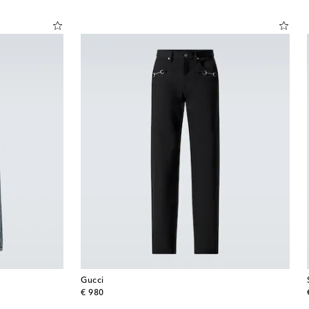
Gucci
original price
€ 980