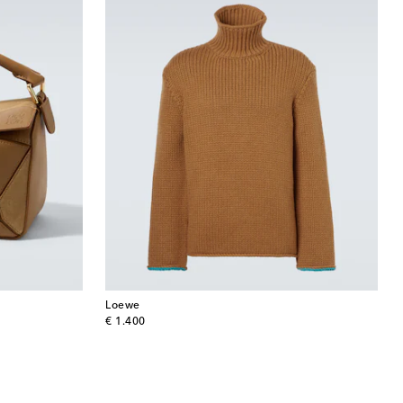
Loewe
original price
€ 1.400