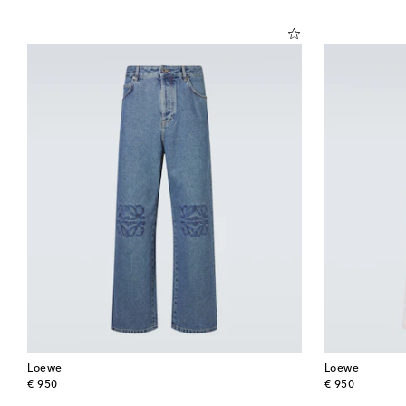
Loewe
Loewe
original price
original price
€ 950
€ 950