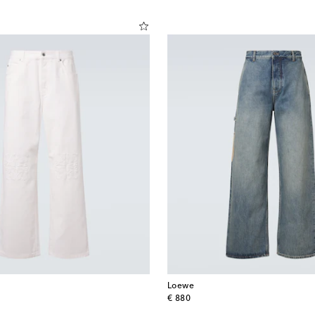
Loewe
original price
€ 880