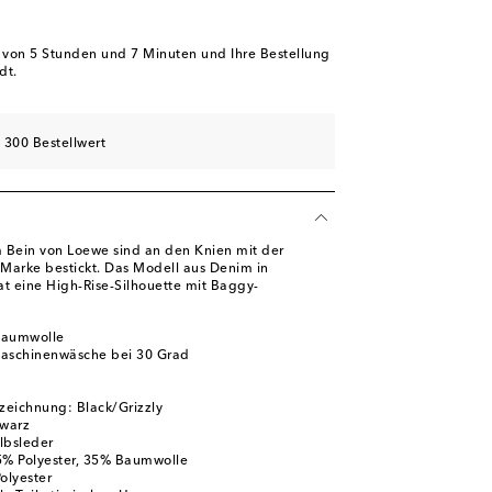
b von
5 Stunden und 7 Minuten
und Ihre Bestellung
dt.
 300 Bestellwert
 Bein von Loewe sind an den Knien mit der
Marke bestickt. Das Modell aus Denim in
t eine High-Rise-Silhouette mit Baggy-
Baumwolle
Maschinenwäsche bei 30 Grad
zeichnung: Black/Grizzly
hwarz
lbsleder
5% Polyester, 35% Baumwolle
olyester