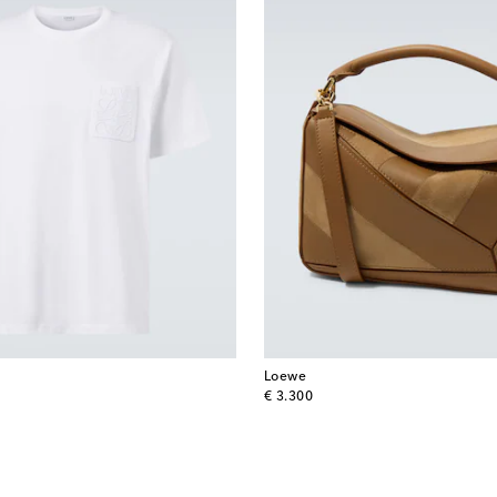
Loewe
original price
€ 3.300