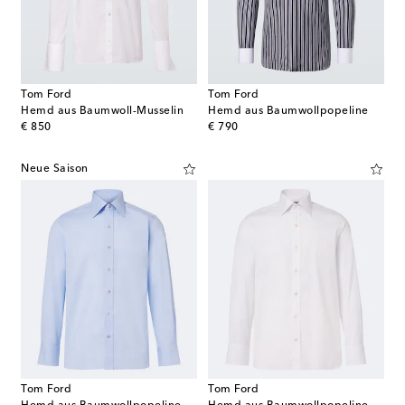
Tom Ford
Tom Ford
Hemd aus Baumwoll-Musselin
Hemd aus Baumwollpopeline
original price
original price
€ 850
€ 790
Neue Saison
Tom Ford
Tom Ford