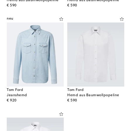
Hemd aus Baumwollpopeline
Hemd aus Baumwollpopeline
original price
original price
€ 590
€ 590
neu
Tom Ford
Tom Ford
Jeanshemd
Hemd aus Baumwollpopeline
original price
original price
€ 920
€ 590