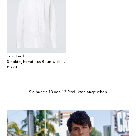
Tom Ford
Smokinghemd aus Baumwoll-Voile
original price
€ 770
Sie haben 13 von 13 Produkten angesehen