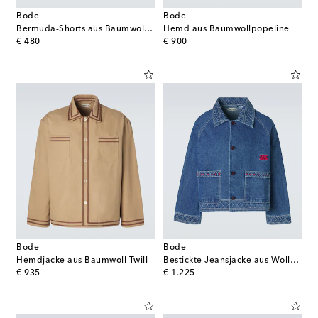
Bode
Bode
Bermuda-Shorts aus Baumwoll-Twill
Hemd aus Baumwollpopeline
original price
original price
€ 480
€ 900
Bode
Bode
Hemdjacke aus Baumwoll-Twill
Bestickte Jeansjacke aus Wolle und Baumwolle
original price
original price
€ 935
€ 1.225