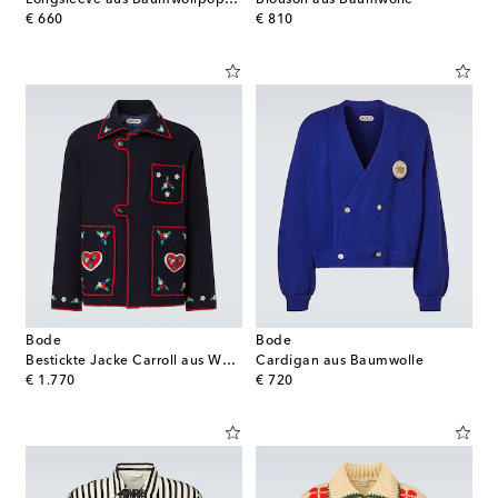
original price
original price
€ 660
€ 810
Bode
Bode
Bestickte Jacke Carroll aus Wolle
Cardigan aus Baumwolle
original price
original price
€ 1.770
€ 720