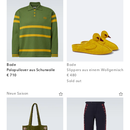
Bode
Bode
Polopullover aus Schurwolle
Slippers aus einem Wollgemisch
original price
original price
€ 710
€ 480
Sold out
Neue Saison