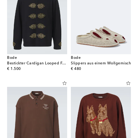
Bode
Bode
Bestickter Cardigan Looped Frog aus Wolle
Slippers aus einem Wollgemisch
original price
original price
€ 1.500
€ 480