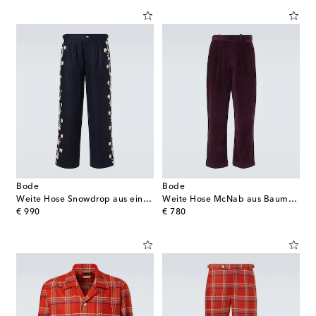
Bode
Bode
Weite Hose Snowdrop aus einem Wollgemisch
Weite Hose McNab aus Baumwoll-Cord
original price
original price
€ 990
€ 780