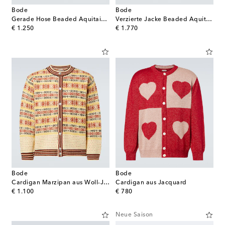
Bode
Bode
Gerade Hose Beaded Aquitaine aus Wolle
Verzierte Jacke Beaded Aquitaine aus Wolle
original price
original price
€ 1.250
€ 1.770
Bode
Bode
Cardigan Marzipan aus Woll-Jacquard
Cardigan aus Jacquard
original price
original price
€ 1.100
€ 780
Neue Saison