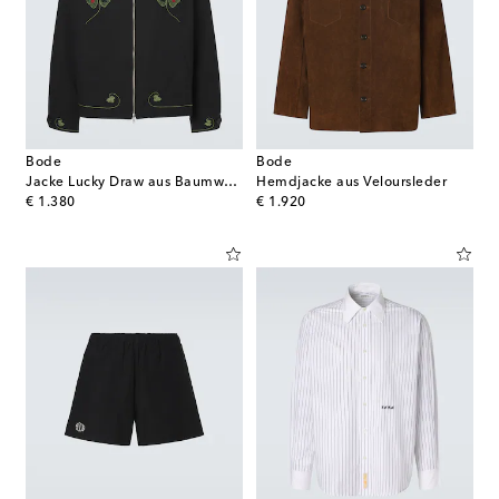
Bode
Bode
Jacke Lucky Draw aus Baumwoll-Twill
Hemdjacke aus Veloursleder
original price
original price
€ 1.380
€ 1.920