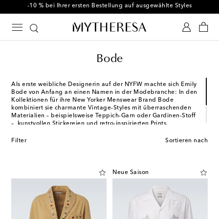
-10 % bei Ihrer ersten Bestellung auf ausgewählte Styles
Bode
Als erste weibliche Designerin auf der NYFW machte sich Emily
Bode von Anfang an einen Namen in der Modebranche: In den
Kollektionen für ihre New Yorker Menswear Brand Bode
kombiniert sie charmante Vintage-Styles mit überraschenden
Materialien – beispielsweise Teppich-Garn oder Gardinen-Stoff
–, kunstvollen Stickereien und retro-inspirierten Prints.
Daraus entsteht Saison für Saison einzigartige Ready-to-Wear-
Filter
Sortieren nach
Mode, deren Look immer von einer persönlichen Note geprägt
ist.
Neue Saison