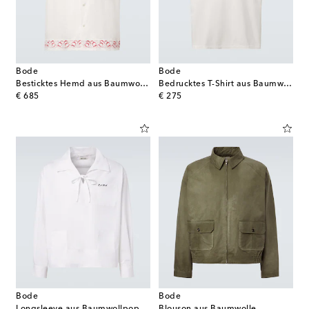
Bode
Bode
Besticktes Hemd aus Baumwollpopeline
Bedrucktes T-Shirt aus Baumwoll-Jersey
original price
original price
€ 685
€ 275
Bode
Bode
Longsleeve aus Baumwollpopeline
Blouson aus Baumwolle