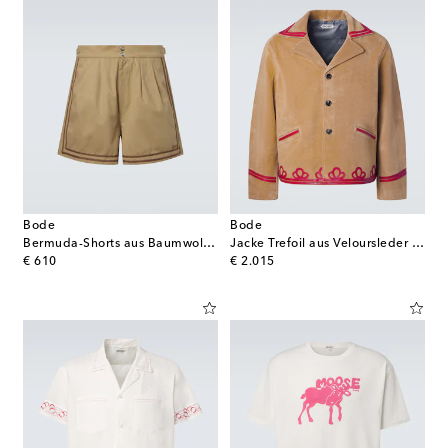
Bode
Bode
Bermuda-Shorts aus Baumwoll-Twill
Jacke Trefoil aus Veloursleder mit Leder
original price
original price
€ 610
€ 2.015