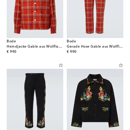
Bode
Bode
Hemdjacke Gable aus Wollflanell
Gerade Hose Gable aus Wollflanell
original price
original price
€ 990
€ 990