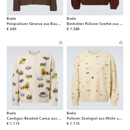
Bode
Bode
Polopullover Geneva aus Baumwolle
Bestickter Pullover Scottie aus Wolle
original price
original price
€ 600
€ 1.380
Bode
Bode
Cardigan Beaded Camp aus Wolle und Baumwolle
Pullover Zoologist aus Wolle und Alpakawolle
original price
original price
€ 1.115
€ 1.115