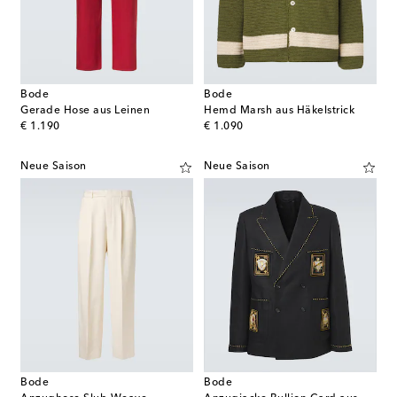
Bode
Bode
Gerade Hose aus Leinen
Hemd Marsh aus Häkelstrick
original price
original price
€ 1.190
€ 1.090
Neue Saison
Neue Saison
Bode
Bode