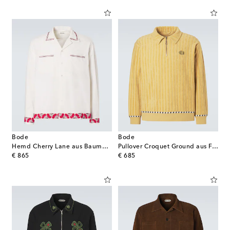
Bode
Bode
Hemd Cherry Lane aus Baumwollpopeline
Pullover Croquet Ground aus Frottee
original price
original price
€ 865
€ 685