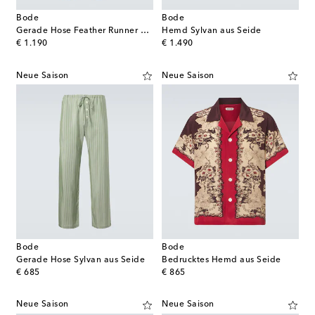
Bode
Bode
Gerade Hose Feather Runner aus Baumwolle
Hemd Sylvan aus Seide
original price
original price
€ 1.190
€ 1.490
Neue Saison
Neue Saison
Bode
Bode
Gerade Hose Sylvan aus Seide
Bedrucktes Hemd aus Seide
original price
original price
€ 685
€ 865
Neue Saison
Neue Saison