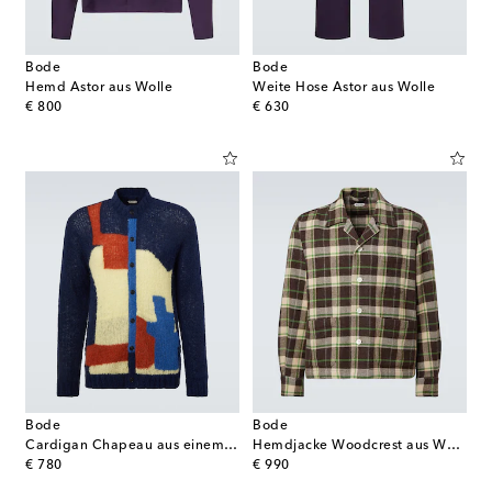
Bode
Bode
Hemd Astor aus Wolle
Weite Hose Astor aus Wolle
original price
original price
€ 800
€ 630
Bode
Bode
Cardigan Chapeau aus einem Alpakawollgemisch
Hemdjacke Woodcrest aus Wollflanell
original price
original price
€ 780
€ 990