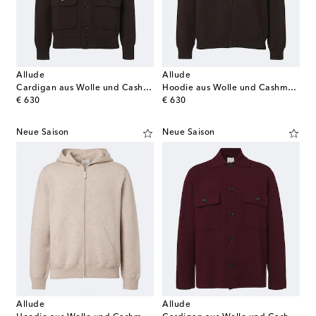
Allude
Allude
Cardigan aus Wolle und Cashmere
Hoodie aus Wolle und Cashmere
original price
original price
€ 630
€ 630
Neue Saison
Neue Saison
Allude
Allude