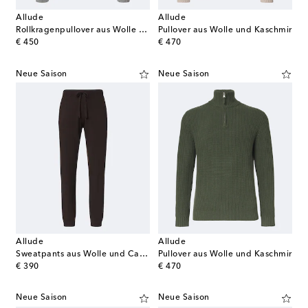
Allude
Allude
Rollkragenpullover aus Wolle und Kaschmir
Pullover aus Wolle und Kaschmir
original price
original price
€ 450
€ 470
Neue Saison
Neue Saison
Allude
Allude
Sweatpants aus Wolle und Cashmere
Pullover aus Wolle und Kaschmir
original price
original price
€ 390
€ 470
Neue Saison
Neue Saison