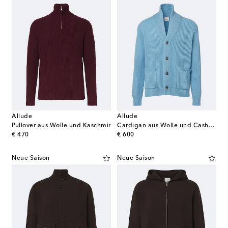
Allude
Allude
Pullover aus Wolle und Kaschmir
Cardigan aus Wolle und Cashmere
original price
original price
€ 470
€ 600
Neue Saison
Neue Saison