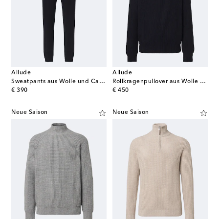
Allude
Allude
Sweatpants aus Wolle und Cashmere
Rollkragenpullover aus Wolle und Kaschmir
original price
original price
€ 390
€ 450
Neue Saison
Neue Saison