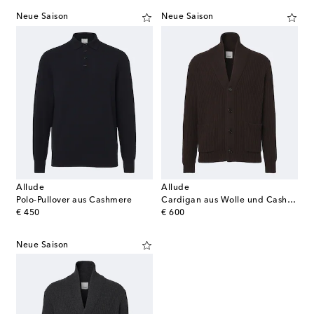
Neue Saison
Neue Saison
Allude
Allude
Polo-Pullover aus Cashmere
Cardigan aus Wolle und Cashmere
original price
original price
€ 450
€ 600
Neue Saison