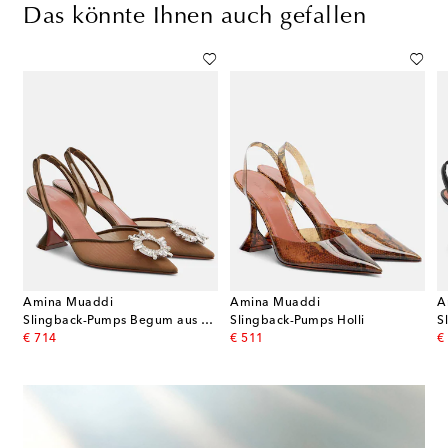
Das könnte Ihnen auch gefallen
Amina Muaddi
Amina Muaddi
A
 Sofia 60 aus Veloursleder
Slingback-Pumps Begum aus Mesh mit Kristallen
Slingback-Pumps Holli
original price
original price
or
€ 714
€ 511
€