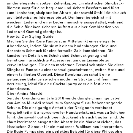
an der eleganten, spitzen Zehenkappe. Ein elastischer Slingback-
Riemen sorgt für eine bequeme und sichere Passform und führt
zum ikonischen, skulpturalen Absatz, der sowohl Stabilität als auch
architektonisches Interesse bietet. Der Innenbereich ist mit
weichem Leder und einer Lederinnensohle ausgestattet, während
die Sohle für einen sicheren Auftritt aus einer Kombination von
Leder und Gummi gefertigt ist.
How to: Der Styling-Guide
Machen Sie die Rosie Pumps zum Mittelpunkt eines eleganten
Abendlooks, indem Sie sie mit einem bodenlangen Kleid und
dezentem Schmuck für eine formelle Gala kombinieren. Die
kunstvollen Details des Schuhs sind Schmuck genug und
benötigen nur schlichte Accessoires, um das Ensemble zu
vervollständigen. Für einen modernen Event-Look stylen Sie diese
Slingback-Pumps zu einer schmal geschnittenen, weiten Hose und
einem taillierten Oberteil. Diese Kombination schafft eine
gelungene Balance zwischen moderner Struktur und femininer
Verzierung, ideal für eine Cocktailparty oder ein festliches
Abendessen.
Über Amina Muaddi
Seit der Gründung im Jahr 2018 wurde das gleichnamige Label
von Amina Muaddi schnell zum Synonym für aufsehenerregende
Schuhe. Die einzigartige Ästhetik der Designerin verbindet
Verspieltheit mit anspruchsvoller Handwerkskunst, was zu Schuhen
führt, die sowohl optisch beeindruckend als auch tragbar sind. Der
charakteristische ausgestellte Absatz ist ein Markenzeichen, das
klassischen Glamour für ein modernes Publikum neu interpretiert.
Die Rosie Pumps sind ein perfektes Beispiel für diese Philosophie