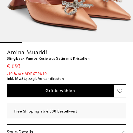
Amina Muaddi
Slingback-Pumps Rosie aus Satin mit Kristallen
original price
€ 693
-10 % mit MYEXTRA10
inkl. MwSt.; zzgl. Versandkosten
Größe wählen
Free Shipping ab € 300 Bestellwert
Style-Details