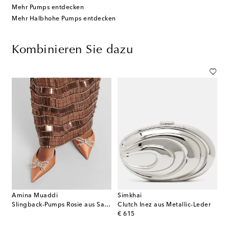
Mehr Pumps entdecken
Mehr Halbhohe Pumps entdecken
Kombinieren Sie dazu
Amina Muaddi
Simkhai
Slingback-Pumps Rosie aus Satin mit Kristallen
Clutch Inez aus Metallic-Leder
original price
€ 615