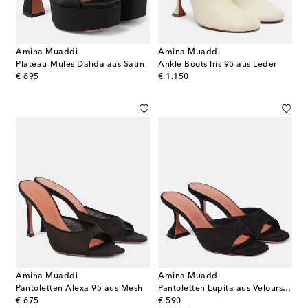
Amina Muaddi
Amina Muaddi
Plateau-Mules Dalida aus Satin
Ankle Boots Iris 95 aus Leder
original price
original price
€ 695
€ 1.150
Amina Muaddi
Amina Muaddi
Pantoletten Alexa 95 aus Mesh
Pantoletten Lupita aus Veloursleder
original price
original price
€ 675
€ 590