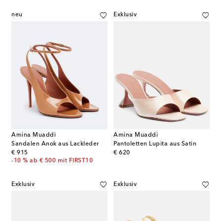
neu
Exklusiv
Amina Muaddi
Amina Muaddi
Sandalen Anok aus Lackleder
Pantoletten Lupita aus Satin
original price
original price
€ 915
€ 620
-10 % ab € 500 mit FIRST10
Exklusiv
Exklusiv