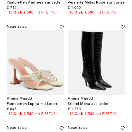
Pantoletten Andreea aus Leder
Verzierte Mules Rosie aus Spitze
original price
original price
€ 715
€ 1.050
-10 % ab € 500 mit FIRST10
-10 % ab € 500 mit FIRST10
Neue Saison
Amina Muaddi
Amina Muaddi
Pantoletten Lupita mit Leder
Stiefel Mona aus Leder
original price
original price
€ 645
€ 1.350
-10 % ab € 500 mit FIRST10
-10 % ab € 500 mit FIRST10
Neue Saison
Neue Saison