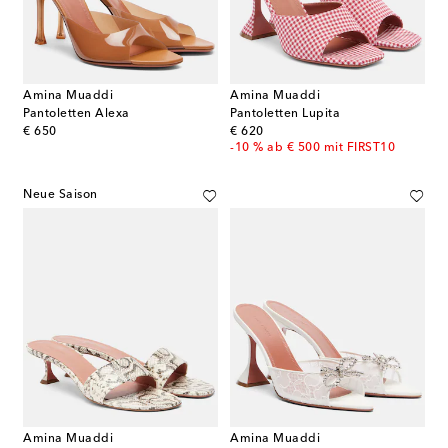
Amina Muaddi
Amina Muaddi
Pantoletten Alexa
Pantoletten Lupita
original price
original price
€ 650
€ 620
-10 % ab € 500 mit FIRST10
Neue Saison
Amina Muaddi
Amina Muaddi