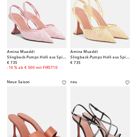
Amina Muaddi
Amina Muaddi
Slingback-Pumps Holli aus Spitze mit Leder
Slingback-Pumps Holli aus Spitze mit Leder
original price
original price
€ 735
€ 735
-10 % ab € 500 mit FIRST10
Neue Saison
neu