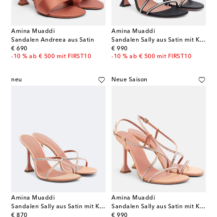
Amina Muaddi
Amina Muaddi
Sandalen Andreea aus Satin
Sandalen Sally aus Satin mit Kristallen
original price
original price
€ 690
€ 990
-10 % ab € 500 mit FIRST10
-10 % ab € 500 mit FIRST10
neu
Neue Saison
Amina Muaddi
Amina Muaddi
Sandalen Sally aus Satin mit Kristallen
Sandalen Sally aus Satin mit Kristallen
original price
original price
€ 870
€ 990