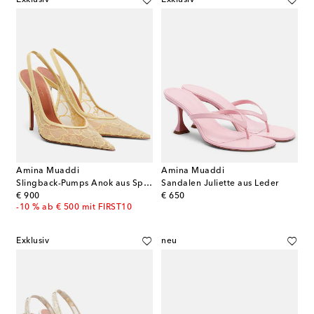
Amina Muaddi
Amina Muaddi
Slingback-Pumps Anok aus Spitze mit Leder
Sandalen Juliette aus Leder
original price
original price
€ 900
€ 650
-10 % ab € 500 mit FIRST10
Exklusiv
neu