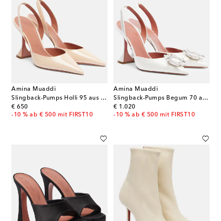
Amina Muaddi
Amina Muaddi
Slingback-Pumps Holli 95 aus Lackleder
Slingback-Pumps Begum 70 aus Satin
original price
original price
€ 650
€ 1.020
-10 % ab € 500 mit FIRST10
-10 % ab € 500 mit FIRST10