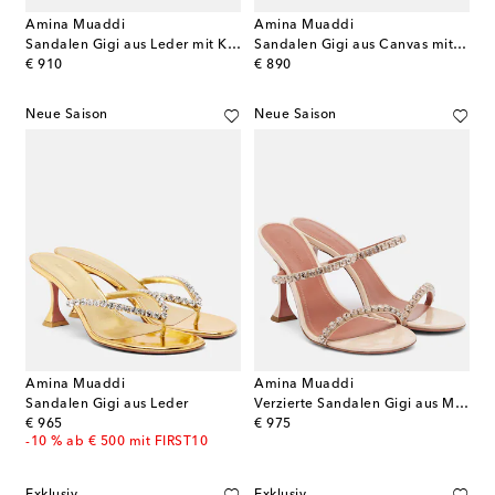
Amina Muaddi
Amina Muaddi
Sandalen Gigi aus Leder mit Kristallen
Sandalen Gigi aus Canvas mit Kristallen
original price
original price
€ 910
€ 890
Neue Saison
Neue Saison
Amina Muaddi
Amina Muaddi
Sandalen Gigi aus Leder
Verzierte Sandalen Gigi aus Metallic-Leder
original price
original price
€ 965
€ 975
-10 % ab € 500 mit FIRST10
Exklusiv
Exklusiv