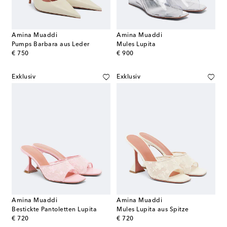
Amina Muaddi
Amina Muaddi
Pumps Barbara aus Leder
Mules Lupita
original price
original price
€ 750
€ 900
Exklusiv
Exklusiv
Amina Muaddi
Amina Muaddi
Bestickte Pantoletten Lupita
Mules Lupita aus Spitze
original price
original price
€ 720
€ 720