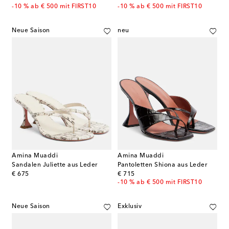
-10 % ab € 500 mit FIRST10
-10 % ab € 500 mit FIRST10
Neue Saison
neu
Amina Muaddi
Amina Muaddi
Sandalen Juliette aus Leder
Pantoletten Shiona aus Leder
original price
original price
€ 675
€ 715
-10 % ab € 500 mit FIRST10
Neue Saison
Exklusiv