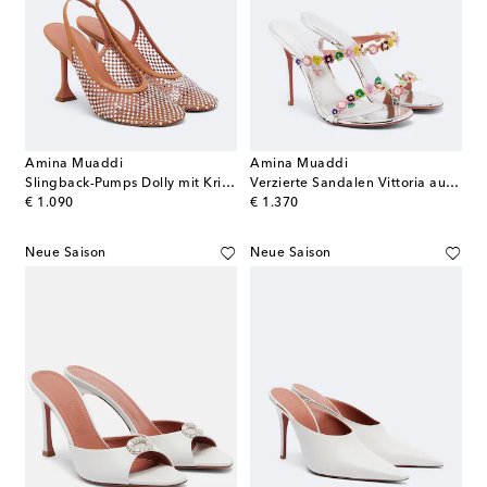
Amina Muaddi
Amina Muaddi
Slingback-Pumps Dolly mit Kristallen
Verzierte Sandalen Vittoria aus Leder
original price
original price
€ 1.090
€ 1.370
Neue Saison
Neue Saison