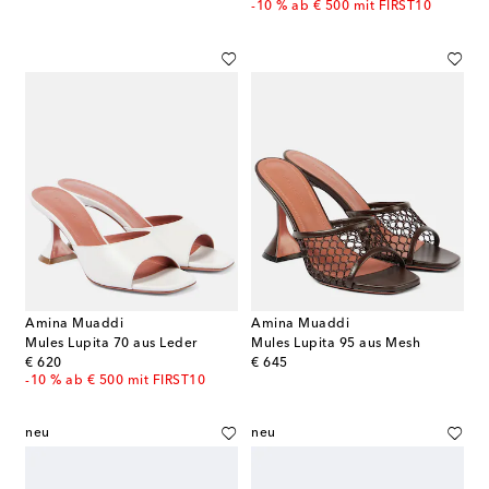
-10 % ab € 500 mit FIRST10
Amina Muaddi
Amina Muaddi
Mules Lupita 70 aus Leder
Mules Lupita 95 aus Mesh
original price
original price
€ 620
€ 645
-10 % ab € 500 mit FIRST10
neu
neu