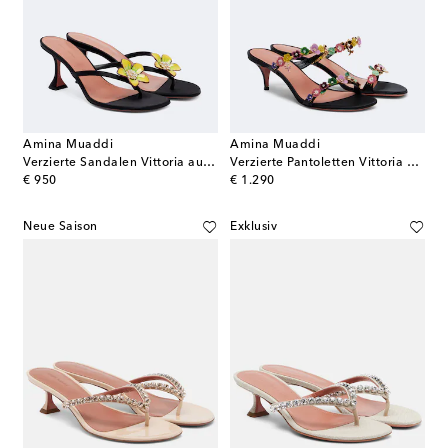
Amina Muaddi
Amina Muaddi
Verzierte Sandalen Vittoria aus Satin
Verzierte Pantoletten Vittoria aus Satin
original price
original price
€ 950
€ 1.290
Neue Saison
Exklusiv