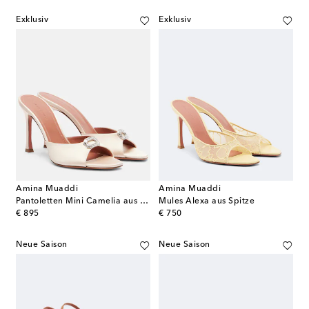
Exklusiv
Exklusiv
Amina Muaddi
Amina Muaddi
Pantoletten Mini Camelia aus Satin mit Kristallen
Mules Alexa aus Spitze
original price
original price
€ 895
€ 750
Neue Saison
Neue Saison