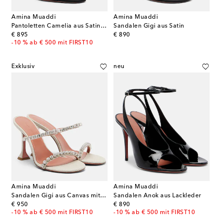
Amina Muaddi
Amina Muaddi
Pantoletten Camelia aus Satin mit Kristallen
Sandalen Gigi aus Satin
original price
original price
€ 895
€ 890
-10 % ab € 500 mit FIRST10
Exklusiv
neu
Amina Muaddi
Amina Muaddi
Sandalen Gigi aus Canvas mit Kristallen
Sandalen Anok aus Lackleder
original price
original price
€ 950
€ 890
-10 % ab € 500 mit FIRST10
-10 % ab € 500 mit FIRST10