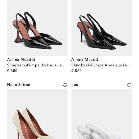
Amina Muaddi
Amina Muaddi
Slingback-Pumps Holli aus Leder
Slingback-Pumps Anok aus Lackleder
original price
original price
€ 650
€ 820
Neue Saison
neu