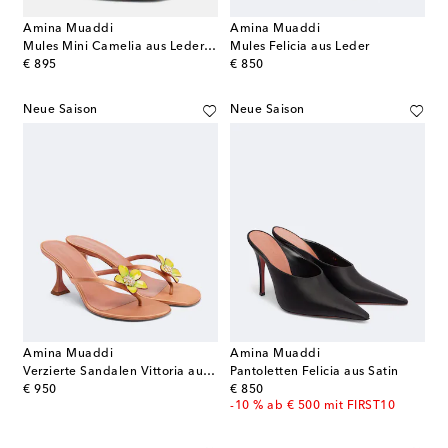
Amina Muaddi
Amina Muaddi
Mules Mini Camelia aus Leder verziert
Mules Felicia aus Leder
original price
original price
€ 895
€ 850
Neue Saison
Neue Saison
Amina Muaddi
Amina Muaddi
Verzierte Sandalen Vittoria aus Satin
Pantoletten Felicia aus Satin
original price
original price
€ 950
€ 850
-10 % ab € 500 mit FIRST10