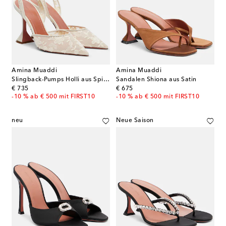
Amina Muaddi
Amina Muaddi
Slingback-Pumps Holli aus Spitze mit Leder
Sandalen Shiona aus Satin
original price
original price
€ 735
€ 675
-10 % ab € 500 mit FIRST10
-10 % ab € 500 mit FIRST10
neu
Neue Saison