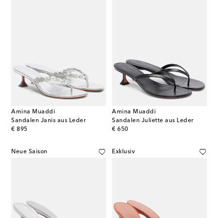
Amina Muaddi
Amina Muaddi
Sandalen Janis aus Leder
Sandalen Juliette aus Leder
original price
original price
€ 895
€ 650
Neue Saison
Exklusiv