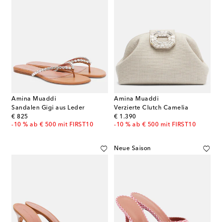
Amina Muaddi
Amina Muaddi
Sandalen Gigi aus Leder
Verzierte Clutch Camelia
original price
original price
€ 825
€ 1.390
-10 % ab € 500 mit FIRST10
-10 % ab € 500 mit FIRST10
Neue Saison