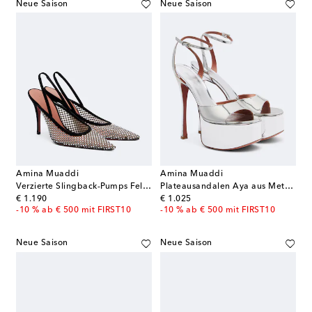
Neue Saison
Neue Saison
Amina Muaddi
Amina Muaddi
Verzierte Slingback-Pumps Felicia
Plateausandalen Aya aus Metallic-Leder
original price
original price
€ 1.190
€ 1.025
-10 % ab € 500 mit FIRST10
-10 % ab € 500 mit FIRST10
Neue Saison
Neue Saison