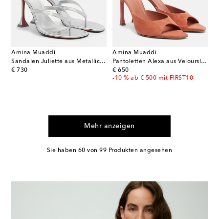
Amina Muaddi
Amina Muaddi
Sandalen Juliette aus Metallic-Leder
Pantoletten Alexa aus Veloursleder
original price
original price
€ 730
€ 650
-10 % ab € 500 mit FIRST10
Mehr anzeigen
Sie haben 60 von 99 Produkten angesehen