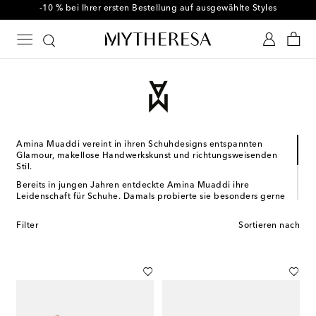
-10 % bei Ihrer ersten Bestellung auf ausgewählte Styles
Amina Muaddi vereint in ihren Schuhdesigns entspannten
Glamour, makellose Handwerkskunst und richtungsweisenden
Stil.
Bereits in jungen Jahren entdeckte Amina Muaddi ihre
Leidenschaft für Schuhe. Damals probierte sie besonders gerne
die High Heels ihrer Mutter an – heute gehört sie selbst zu den
kreativen Designern. Für ihre Modelle lässt sich die gebürtige
Filter
Sortieren nach
Jordanierin von ihren mittelöstlichen und europäischen
Wurzeln inspirieren. Die Designs, die von Pumps und Mules bis
hin zu Sandalen reichen, bezeichnet sie als ausgefallen, aber
klassisch. Ob mit Federn oder Kristallen verziert, die Paare
sprechen Frauen aller Altersgruppen an.