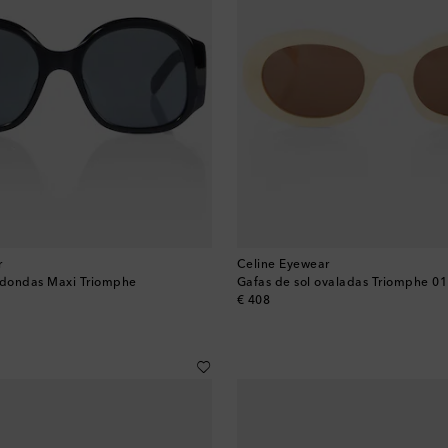
r
Celine Eyewear
redondas Maxi Triomphe
Gafas de sol ovaladas Triomphe 01
original price
€ 408