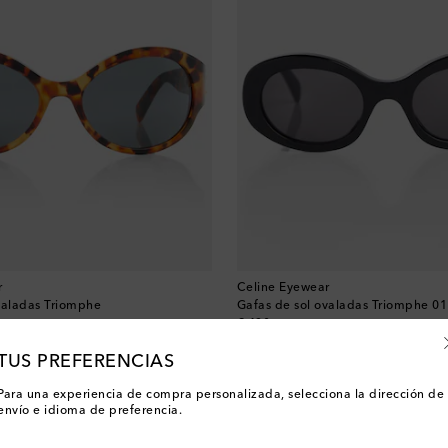
r
Celine Eyewear
valadas Triomphe
Gafas de sol ovaladas Triomphe 01
original price
€ 430
TUS PREFERENCIAS
Nueva temporada
Para una experiencia de compra personalizada, selecciona la dirección de
envío e idioma de preferencia.