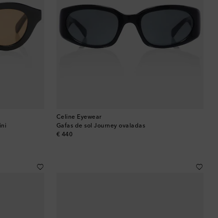
Celine Eyewear
ini
Gafas de sol Journey ovaladas
original price
€ 440