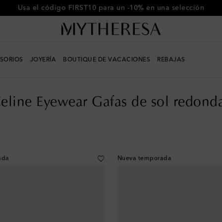
-10% en tu primer pedido en compras superiores a €500
SORIOS
JOYERÍA
BOUTIQUE DE VACACIONES
REBAJAS
s de sol redondas
eline Eyewear Gafas de sol redond
ada
Nueva temporada