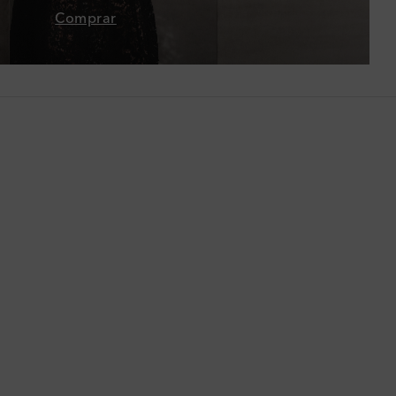
Comprar
Chile
China
Chipre
Colombia
Comoras
Corea del Sur
Costa Rica
Croacia
Dinamarca