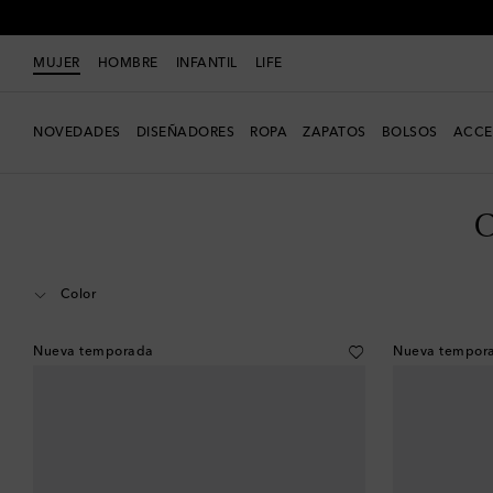
MUJER
HOMBRE
INFANTIL
LIFE
NOVEDADES
DISEÑADORES
ROPA
ZAPATOS
BOLSOS
ACCE
Mujer
Diseñadores
Celine Eyewear
Accesorios
Gafas de sol
Gafa
C
Color
Nueva temporada
Nueva tempor