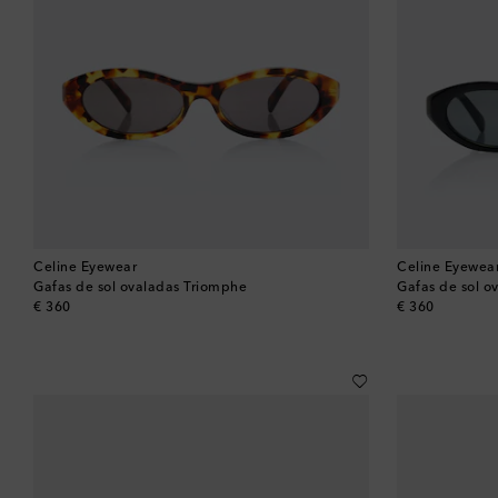
Celine Eyewear
Celine Eyewea
Gafas de sol ovaladas Triomphe
Gafas de sol o
original price
original price
€ 360
€ 360