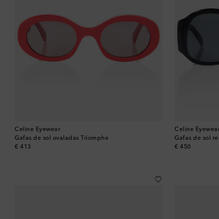
Celine Eyewear
Celine Eyewea
Gafas de sol ovaladas Triomphe
Gafas de sol 
original price
original price
€ 413
€ 450