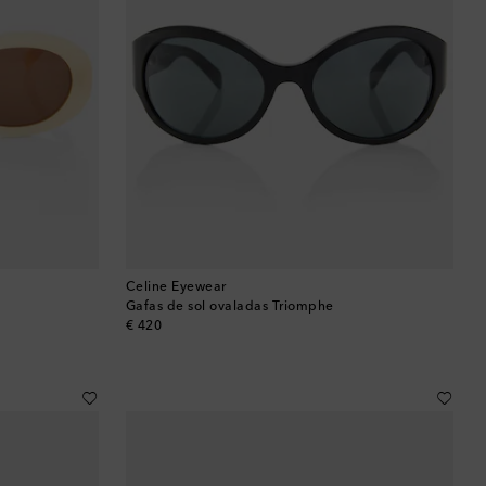
Celine Eyewear
Gafas de sol ovaladas Triomphe
original price
€ 420