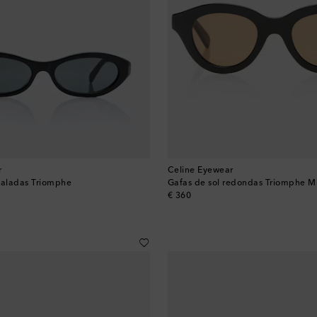
r
Celine Eyewear
valadas Triomphe
Gafas de sol redondas Triomphe M
original price
€ 360