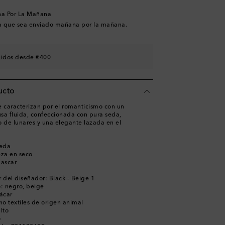
na Por La Mañana
a que sea enviado mañana por la mañana.
didos desde €400
ucto
e caracterizan por el romanticismo con un
usa fluida, confeccionada con pura seda,
de lunares y una elegante lazada en el
seda
eza en seco
ascar
 del diseñador: Black - Beige 1
o: negro, beige
ácar
no textiles de origen animal
lto
o