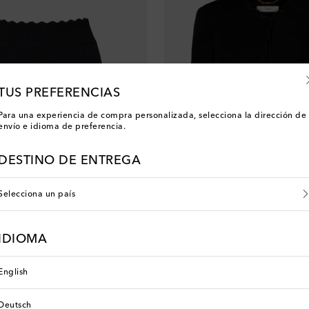
TUS PREFERENCIAS
Para una experiencia de compra personalizada, selecciona la dirección de
envío e idioma de preferencia.
DESTINO DE ENTREGA
Selecciona un país
Chloé
IDIOMA
 price
original price
discount price
0% de descuento
€ 1.850
€ 1.295
30% de descuent
English
Deutsch