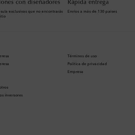
iones con diseñadores
Rápida entrega
sula exclusivas que no encontrarás
Envíos a más de 130 países
itio
eresa
Términos de uso
eresa
Política de privacidad
Empresa
otros
os inversores