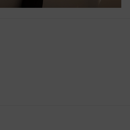
Bután
Camboya
Canadá
Catar
Chequia
Chile
China
Chipre
Colombia