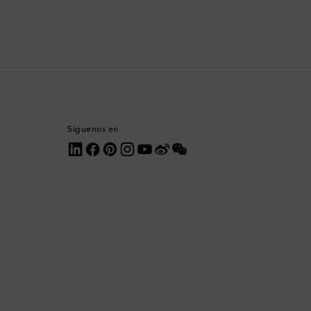
Comoras
Corea del Sur
Costa Rica
Croacia
Síguenos en
Dinamarca
Dominica
Ecuador
Egipto
Emiratos Árabes Unidos
Eslovaquia