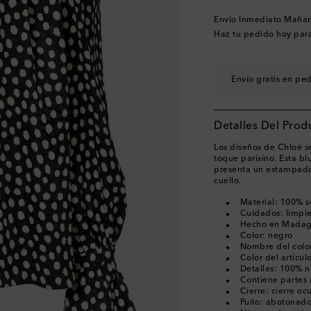
Envío Inmediato Maña
Haz tu pedido hoy par
Envío gratis en pe
Detalles Del Prod
Los diseños de Chloé s
toque parisino. Esta bl
presenta un estampado 
cuello.
Material: 100% 
Cuidados: limpi
Hecho en Madag
Color: negro
Nombre del color
Color del artícul
Detalles: 100% n
Contiene partes 
Cierre: cierre ocu
Puño: abotonad