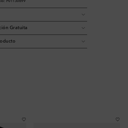
ulo: P01130699
ión Gratuita
roducto