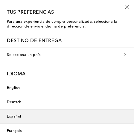
Envío gratis en pedidos superiores a €400
TUS PREFERENCIAS
Para una experiencia de compra personalizada, selecciona la
dirección de envío e idioma de preferencia.
Louise Roe Sillas y taburetes
DESTINO DE ENTREGA
Selecciona un país
Esta colección no está disponible
actualmente. Descubre nuestra
IDIOMA
selección de diseñadores y
novedades a continuación.
English
Deutsch
Diseñadores
Español
Novedades
Français