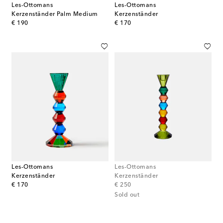
Les-Ottomans
Les-Ottomans
Kerzenständer Palm Medium
Kerzenständer
original price
original price
€ 190
€ 170
Les-Ottomans
Les-Ottomans
Kerzenständer
Kerzenständer
original price
original price
€ 170
€ 250
Sold out