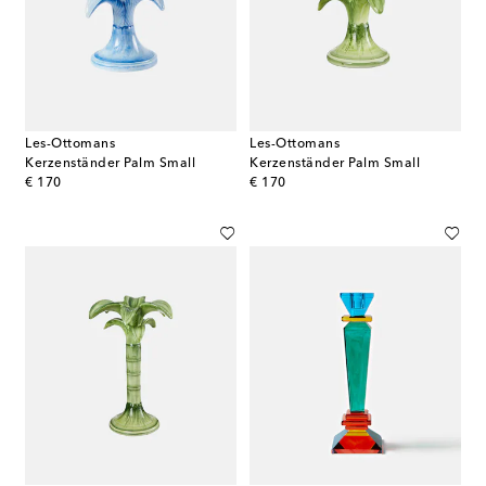
Les-Ottomans
Les-Ottomans
Kerzenständer Palm Small
Kerzenständer Palm Small
original price
original price
€ 170
€ 170