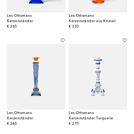
Les-Ottomans
Les-Ottomans
Kerzenständer
Kerzenständer aus Kristall
original price
original price
€ 265
€ 335
Les-Ottomans
Les-Ottomans
Kerzenständer
Kerzenständer Turquerie
original price
original price
€ 265
€ 275