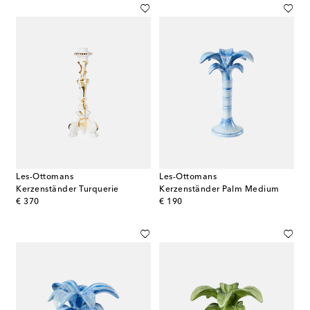
Les-Ottomans
Les-Ottomans
Kerzenständer Turquerie
Kerzenständer Palm Medium
original price
original price
€ 370
€ 190