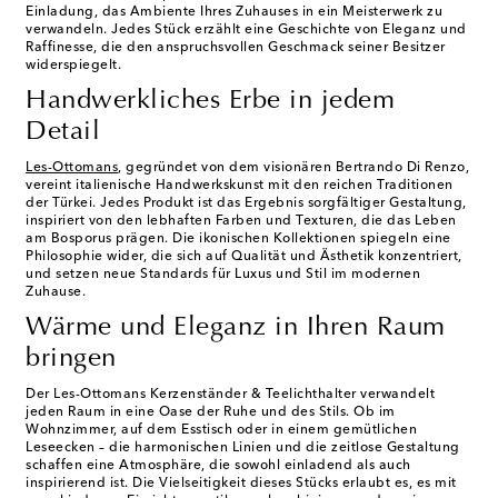
Einladung, das Ambiente Ihres Zuhauses in ein Meisterwerk zu
verwandeln. Jedes Stück erzählt eine Geschichte von Eleganz und
Raffinesse, die den anspruchsvollen Geschmack seiner Besitzer
widerspiegelt.
Handwerkliches Erbe in jedem
Detail
Les-Ottomans
, gegründet von dem visionären Bertrando Di Renzo,
vereint italienische Handwerkskunst mit den reichen Traditionen
der Türkei. Jedes Produkt ist das Ergebnis sorgfältiger Gestaltung,
inspiriert von den lebhaften Farben und Texturen, die das Leben
am Bosporus prägen. Die ikonischen Kollektionen spiegeln eine
Philosophie wider, die sich auf Qualität und Ästhetik konzentriert,
und setzen neue Standards für Luxus und Stil im modernen
Zuhause.
Wärme und Eleganz in Ihren Raum
bringen
Der Les-Ottomans Kerzenständer & Teelichthalter verwandelt
jeden Raum in eine Oase der Ruhe und des Stils. Ob im
Wohnzimmer, auf dem Esstisch oder in einem gemütlichen
Leseecken – die harmonischen Linien und die zeitlose Gestaltung
schaffen eine Atmosphäre, die sowohl einladend als auch
inspirierend ist. Die Vielseitigkeit dieses Stücks erlaubt es, es mit