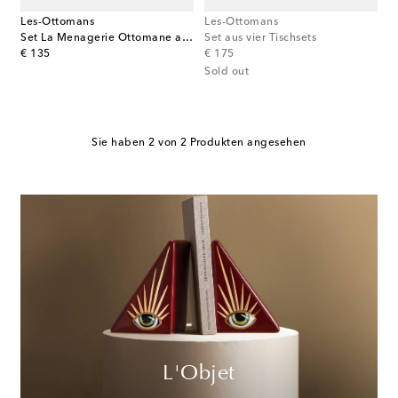
Les-Ottomans
Les-Ottomans
Set La Menagerie Ottomane aus vier Tischsets
Set aus vier Tischsets
original price
original price
€ 135
€ 175
Sold out
Sie haben 2 von 2 Produkten angesehen
L'Objet