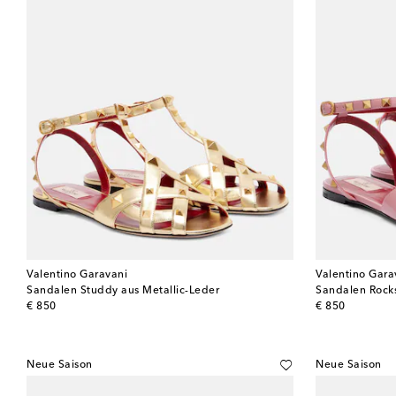
Valentino Garavani
Valentino Gara
Sandalen Studdy aus Metallic-Leder
Sandalen Rock
original price
original price
€ 850
€ 850
Neue Saison
Neue Saison