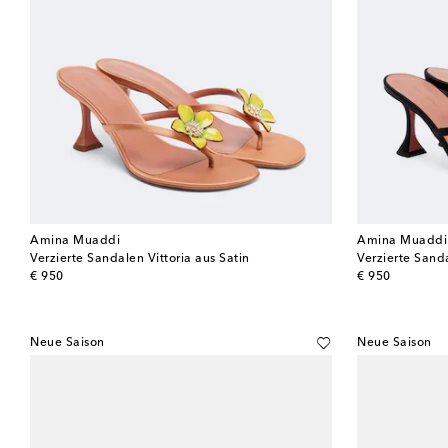
Amina Muaddi
Amina Muaddi
Verzierte Sandalen Vittoria aus Satin
Verzierte Sanda
original price
original price
€ 950
€ 950
Neue Saison
Neue Saison