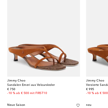
Jimmy Choo
Jimmy Choo
Sandalen Emeri aus Veloursleder
Verzierte Sand
original price
original price
€ 750
€ 995
-10 % ab € 500 mit FIRST10
-10 % ab € 500
Neue Saison
neu