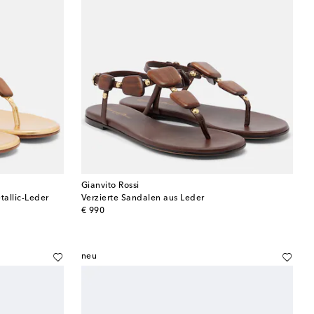
Gianvito Rossi
allic-Leder
Verzierte Sandalen aus Leder
original price
€ 990
neu