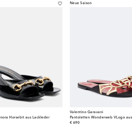
Neue Saison
Valentino Garavani
gnora Horsebit aus Lackleder
Pantoletten Wonderweb VLogo aus 
original price
€ 690