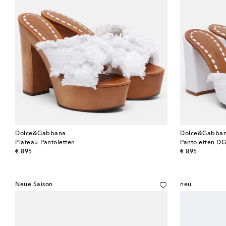
Dolce&Gabbana
Dolce&Gabba
Plateau-Pantoletten
Pantoletten D
original price
original price
€ 895
€ 895
Neue Saison
neu