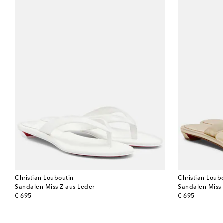
Christian Louboutin
Christian Loub
Sandalen Miss Z aus Leder
Sandalen Miss 
original price
original price
€ 695
€ 695