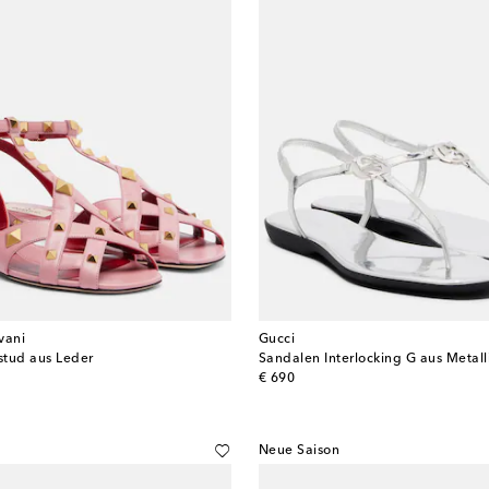
vani
Gucci
stud aus Leder
Sandalen Interlocking G aus Metall
original price
€ 690
Neue Saison