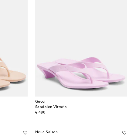
Gucci
Sandalen Vittoria
original price
€ 480
Neue Saison