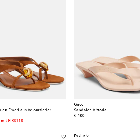
Gucci
alen Emeri aus Veloursleder
Sandalen Vittoria
original price
€ 480
 mit FIRST10
Exklusiv