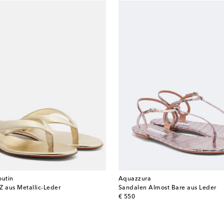
outin
Aquazzura
Z aus Metallic-Leder
Sandalen Almost Bare aus Leder
original price
€ 550