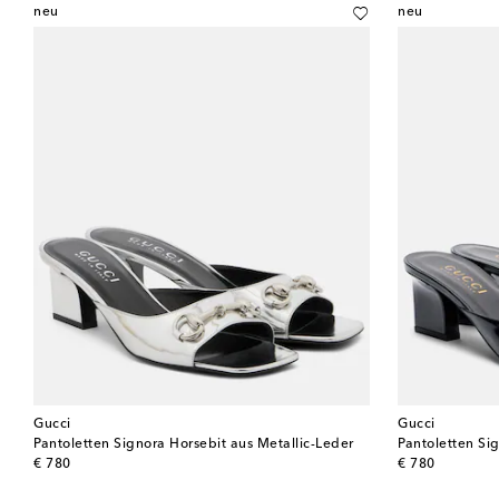
neu
neu
Gucci
Gucci
Pantoletten Signora Horsebit aus Metallic-Leder
Pantoletten Si
original price
original price
€ 780
€ 780