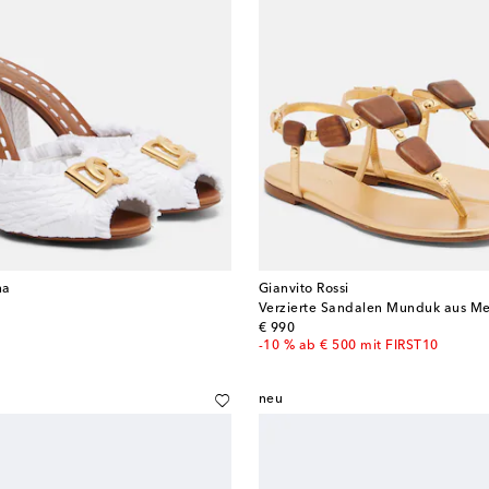
na
Gianvito Rossi
G
Verzierte Sandalen Munduk aus Met
original price
€ 990
-10 % ab € 500 mit FIRST10
neu