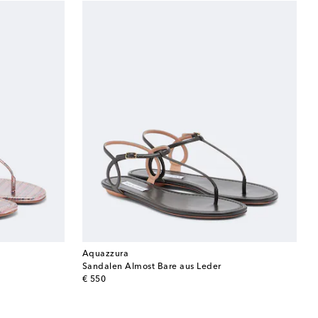
Aquazzura
Sandalen Almost Bare aus Leder
original price
€ 550