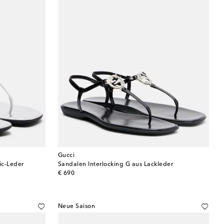
Gucci
ic-Leder
Sandalen Interlocking G aus Lackleder
original price
€ 690
Neue Saison