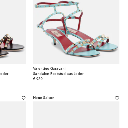
Valentino Garavani
Leder
Sandalen Rockstud aus Leder
original price
€ 920
Neue Saison