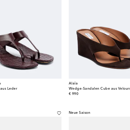
a
Alaïa
 aus Leder
Wedge-Sandalen Cube aus Velours
original price
€ 990
Neue Saison