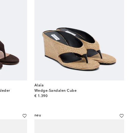
Alaïa
leder
Wedge-Sandalen Cube
original price
€ 1.390
neu