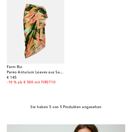
Farm Rio
Pareo Anturium Leaves aus Satin
original price
€ 145
-10 % ab € 500 mit FIRST10
Sie haben 5 von 5 Produkten angesehen