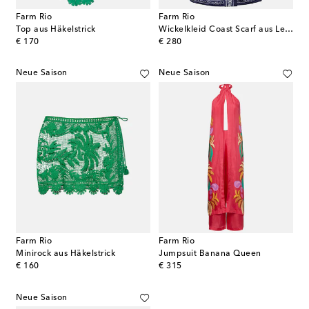
Farm Rio
Farm Rio
Top aus Häkelstrick
Wickelkleid Coast Scarf aus Leinen
original price
original price
€ 170
€ 280
Neue Saison
Neue Saison
Farm Rio
Farm Rio
Minirock aus Häkelstrick
Jumpsuit Banana Queen
original price
original price
€ 160
€ 315
Neue Saison