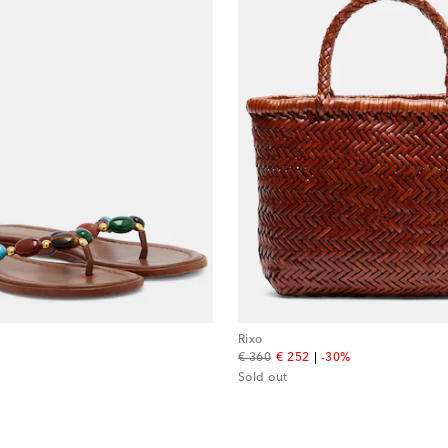
Rixo
original price
discount price
€ 360
€ 252
-30%
Sold out