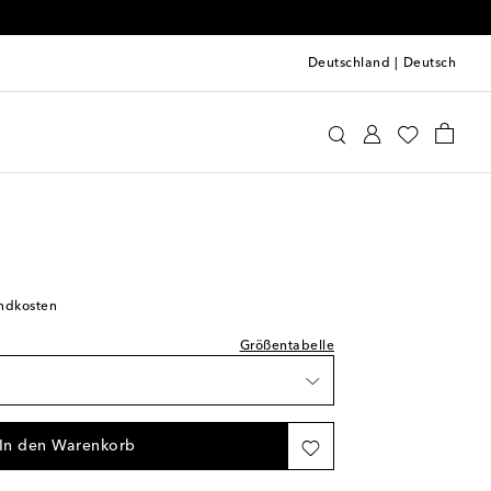
Deutschland
|
Deutsch
m Rio
Kleidung
Tops
Ärmellose Tops
prechend normal aus
ge Verfügbarkeit
andkosten
Größentabelle
In den Warenkorb