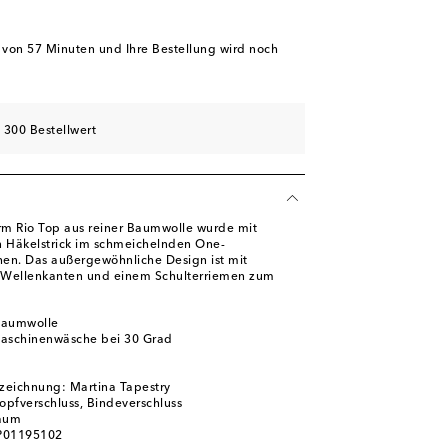
b von
57 Minuten
und Ihre Bestellung wird noch
 300 Bestellwert
rm Rio Top aus reiner Baumwolle wurde mit
n Häkelstrick im schmeichelnden One-
en. Das außergewöhnliche Design ist mit
n, Wellenkanten und einem Schulterriemen zum
Baumwolle
Maschinenwäsche bei 30 Grad
zeichnung: Martina Tapestry
nopfverschluss, Bindeverschluss
aum
 P01195102