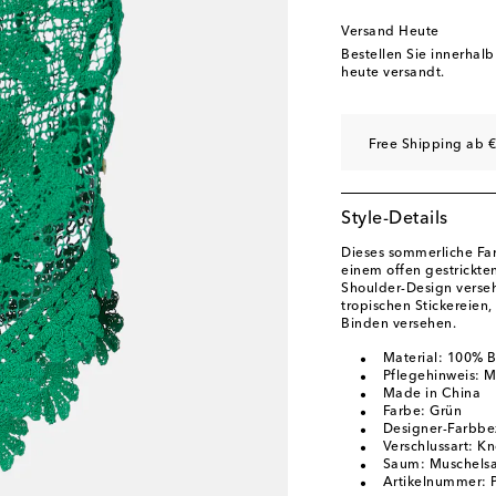
Versand Heute
Bestellen Sie innerhal
heute versandt.
Free Shipping ab €
Style-Details
Dieses sommerliche Fa
einem offen gestrickte
Shoulder-Design verseh
tropischen Stickereie
Binden versehen.
Material: 100% 
Pflegehinweis: 
Made in China
Farbe: Grün
Designer-Farbbe
Verschlussart: K
Saum: Muschels
Artikelnummer: