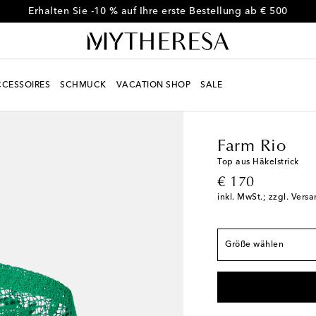
Erhalten Sie -10 % auf Ihre erste Bestellung ab € 500
CESSOIRES
SCHMUCK
VACATION SHOP
SALE
Women
Designer
Far
Fällt der Größe ents
Farm Rio
XS / DE 32-34
Gerin
Top aus Häkelstrick
original price
€ 170
S / DE 36-38
inkl. MwSt.; zzgl. Vers
M / DE 40-42
L / DE 44-46
Größe wählen
XL / DE 48