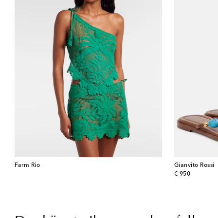
Farm Rio
Gianvito Rossi
original price
€ 950