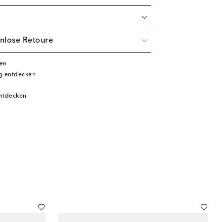
nlose Retoure
ken
g entdecken
entdecken