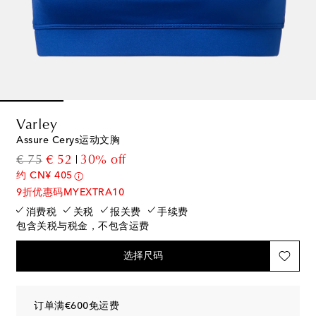
Varley
Assure Cerys运动文胸
original price
discount price
€ 75
€ 52
30% off
约 CN¥ 405
9折优惠码MYEXTRA10
消费税
关税
报关费
手续费
包含关税与税金，不包含运费
选择尺码
订单满€600免运费