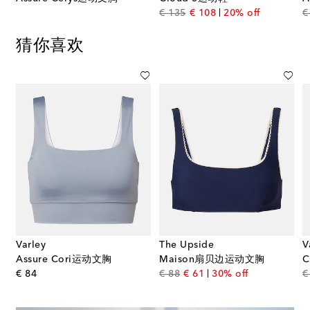
original price
discount price
€ 135
€ 108
20% off
€
猜你喜欢
Varley
The Upside
V
Assure Cori运动文胸
Maison扇贝边运动文胸
original price
original price
discount price
€ 84
€ 88
€ 61
30% off
€