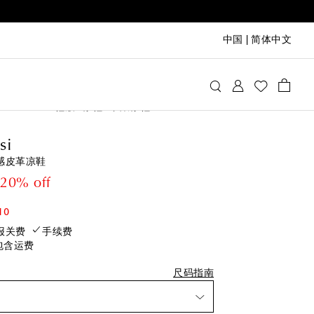
中国
|
简体中文
vito Rossi
鞋履
凉鞋
带跟凉鞋
si
后一件
金属感皮革凉鞋
后一件
 price
iscount price
20% off
添加至心愿单
加至心愿单
10
添加至心愿单
报关费
手续费
包含运费
加至心愿单
添加至心愿单
尺码指南
加至心愿单