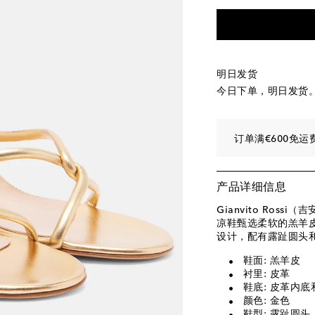
EU 40.5 / CN 40.5
EU 41 / CN 41
添
明日发货
今日下单，明日发货
订单满€600免运
产品详细信息
Gianvito Rossi
凉鞋甄选柔软的羔羊
设计，配有露趾圆头
鞋面: 羔羊皮
衬里: 皮革
鞋底: 皮革内底
颜色: 金色
鞋型: 露趾圆头