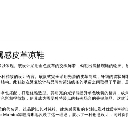
mba金属感皮革凉鞋
Mamba凉鞋中得以体现。该设计采用金色皮革的交织饰带，勾勒出流畅蜿蜒
展现出一种精致的设计语言。该款式完全采用光滑的皮革制成，纤细的管
的结构。此鞋款在繁复设计与品牌对简洁线条的承诺之间取得了平衡，
手拿包搭配，打造优雅造型。其明亮的光泽能提升单色晚装的格调，成
的色彩相得益彰，使其成为需要独特装点的特殊场合的关键单品。这款
品质和现代优雅的代名词。该品牌以其对纯粹、建筑感廓形的专注以及对优质
le Mamba凉鞋清晰地反映了这一理念，展示了一种创意设计，同时