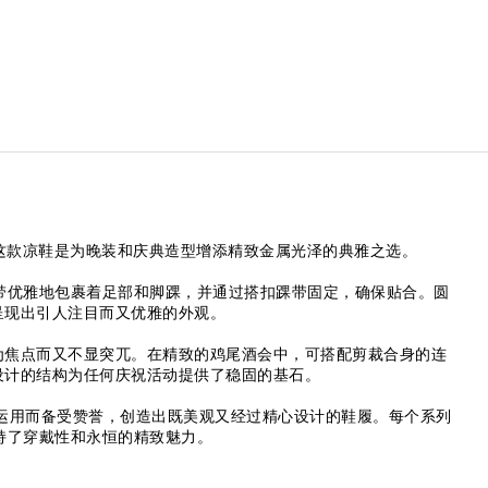
的轮廓。这款凉鞋是为晚装和庆典造型增添精致金属光泽的典雅之选。
状饰带优雅地包裹着足部和脚踝，并通过搭扣踝带固定，确保贴合。圆
呈现出引人注目而又优雅的外观。
为焦点而又不显突兀。在精致的鸡尾酒会中，可搭配剪裁合身的连
设计的结构为任何庆祝活动提供了稳固的基石。
材料的运用而备受赞誉，创造出既美观又经过精心设计的鞋履。每个系列
保持了穿戴性和永恒的精致魅力。