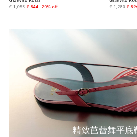
Gianvito Rossi
Gianvito Ros
original price
discount price
origin
€ 1,055
€ 844
20% off
€ 1,280
€ 89
精致芭蕾舞平底