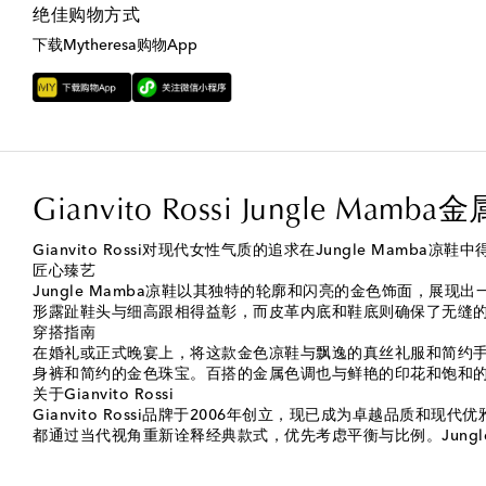
绝佳购物方式
下载Mytheresa购物App
Gianvito Rossi Jungle Ma
Gianvito Rossi对现代女性气质的追求在Jungle 
匠心臻艺
Jungle Mamba凉鞋以其独特的轮廓和闪亮的金色饰面，
形露趾鞋头与细高跟相得益彰，而皮革内底和鞋底则确保了无缝
穿搭指南
在婚礼或正式晚宴上，将这款金色凉鞋与飘逸的真丝礼服和简约
身裤和简约的金色珠宝。百搭的金属色调也与鲜艳的印花和饱和
关于Gianvito Rossi
Gianvito Rossi品牌于2006年创立，现已成为卓越
都通过当代视角重新诠释经典款式，优先考虑平衡与比例。Jung