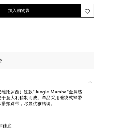
添加至心愿单
加至心愿单
加入购物袋
。
费
（吉安维托罗西）这款“Jungle Mamba”金属感
皮于意大利精制而成。单品采用缠绕式袢带
和搭扣踝带，尽显优雅格调。
和鞋底