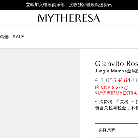
立即加入鞋履俱乐部，接收独家鞋履精选资讯
精选
SALE
女士
所有品牌
Gian
符合正常尺码
Gianvito Ros
EU 35 / CN 35
最
Jungle Mamba
EU 36 / CN 36
最
original
d
€ 1,055
€ 844
EU 36.5 / CN 36.5
约 CN¥ 6,579
EU 37 / CN 37
添
9折优惠码MYEXTRA
EU 37.5 / CN 37.5
消费税
关税
包含关税与税金，不
EU 38 / CN 38
添
EU 39.5 / CN 39.5
EU 40 / CN 40
添
选择尺码