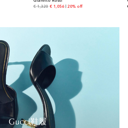
Gianvito Rossi
original price
discount price
€ 1,320
€ 1,056
20% off
Gucci鞋履