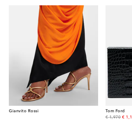
Gianvito Rossi
Tom Ford
origin
€ 1,970
€ 1,