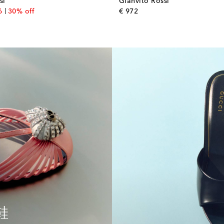
si
Gianvito Rossi
al price
discount price
original price
6
30% off
€ 972
鞋