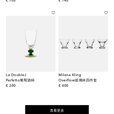
original price
original price
€ 705
€ 145
La DoubleJ
Milena Kling
Perfetto葡萄酒杯
Overflow玻璃杯四件套
original price
original price
€ 200
€ 400
查看更多