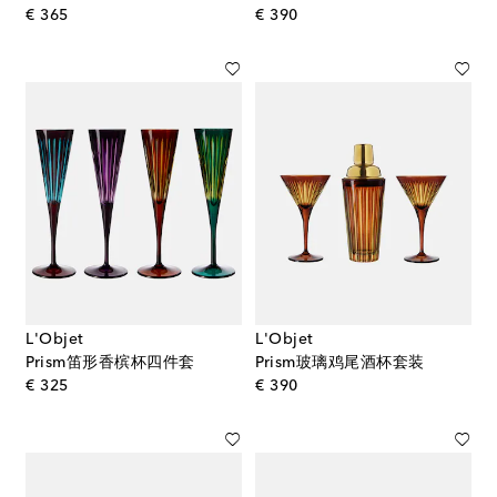
original price
original price
€ 365
€ 390
L'Objet
L'Objet
Prism笛形香槟杯四件套
Prism玻璃鸡尾酒杯套装
original price
original price
€ 325
€ 390