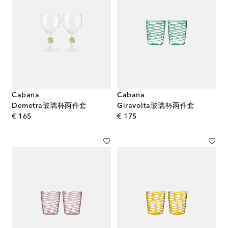
Cabana
Cabana
Demetra玻璃杯两件套
Giravolta玻璃杯两件套
original price
original price
€ 165
€ 175