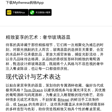
下载Mytheresa购物App
精致宴享的艺术：奢华玻璃器皿
待客的真谛藏于那些精炼细节，它们将一次相聚化为难忘的时
刻。对眼光挑剔的主人而言，玻璃器皿的选择至关重要。合宜
的水晶杯不仅承载饮品，更放大感官体验，捕捉光影流动，并
以非凡品味传达格调。从晶灿的香槟笛形杯到精致的葡萄酒
杯，甄选设计师玻璃器皿，既能将个人风格与不容忽视的奢华
注入餐桌陈设，也让每一口都值得庆祝。
现代设计与艺术表达
以贴合家居审美的器皿，策划你的专属酒杯收藏。偏好当代或
极简风格？
Tom Dixon
以建筑感线条与金属光泽见长，其优雅
的葡萄酒杯与鸡尾酒杯，为餐桌注入雕塑般的现代锋芒。若你
钟情多元或艺术取向，不妨探索
Bitossi
的鲜活手工吹制作
品，或
Serax
的先锋设计。这些系列覆盖从水杯到香槟碟形杯
的多样造型与色彩，助你营造既精致又独具个性的餐桌景观。