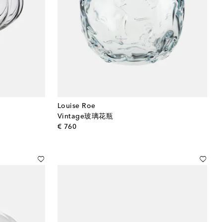
Louise Roe
Vintage玻璃花瓶
original price
€ 760