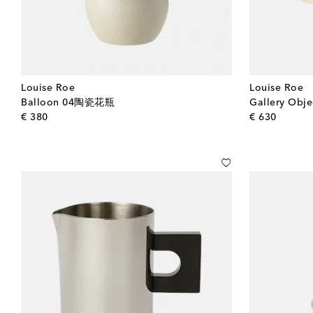
Louise Roe
Louise Roe
Balloon 04陶瓷花瓶
Gallery Obj
original price
origina
€ 380
€ 630