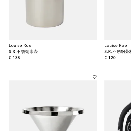
Louise Roe
Louise Roe
S.R.不锈钢水壶
S.R.不锈钢
original price
origina
€ 135
€ 120