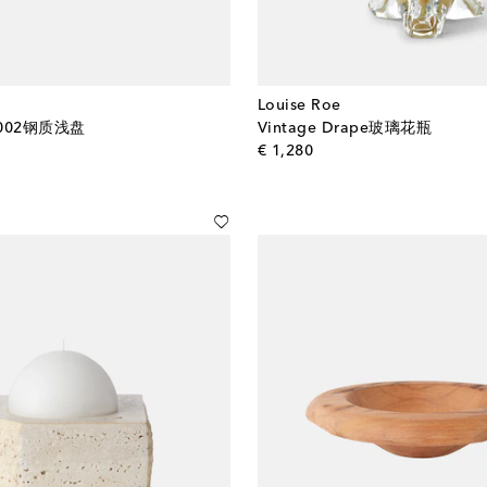
Louise Roe
t 002钢质浅盘
Vintage Drape玻璃花瓶
al price
original price
€ 1,280