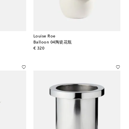
Louise Roe
Balloon 04陶瓷花瓶
original price
€ 320