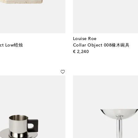
Louise Roe
ect Low蜡烛
Collar Object 008橡木碗具
l price
original price
€ 2,240