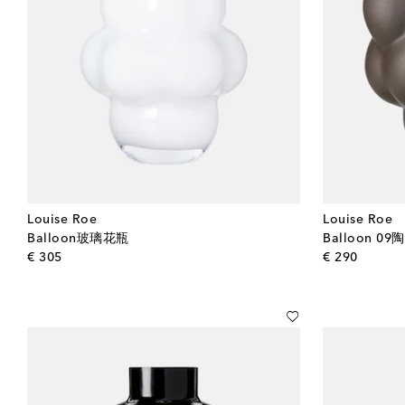
Louise Roe
Louise Roe
Balloon玻璃花瓶
Balloon 0
original price
origina
€ 305
€ 290