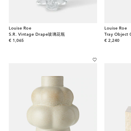
Louise Roe
Louise Roe
S.R. Vintage Drape玻璃花瓶
Tray Objec
original price
origin
€ 1,065
€ 2,240