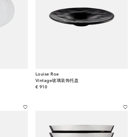
Louise Roe
Vintage玻璃装饰托盘
original price
€ 910