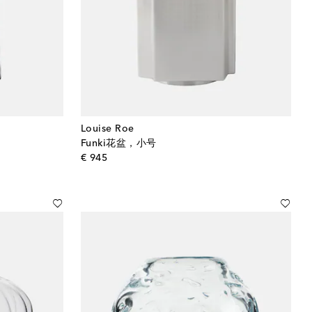
Louise Roe
Funki花盆，小号
original price
€ 945