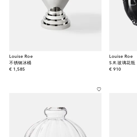
Louise Roe
Louise Roe
不锈钢冰桶
S.R.玻璃花瓶
original price
origina
€ 1,585
€ 910