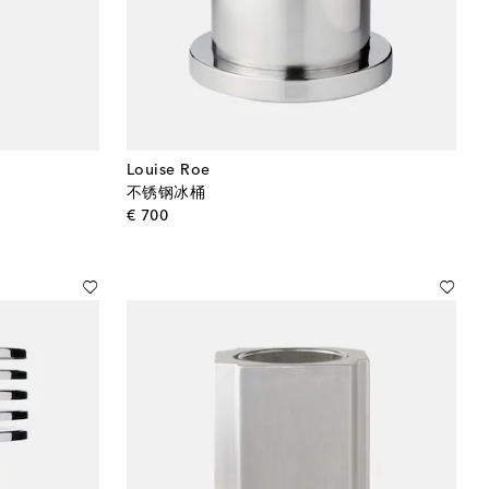
Louise Roe
不锈钢冰桶
original price
€ 700