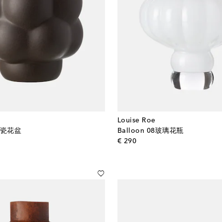
Louise Roe
9陶瓷花盆
Balloon 08玻璃花瓶
l price
original price
€ 290