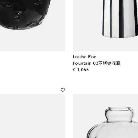
Louise Roe
Fountain 03不锈钢花瓶
l price
original price
€ 1,065