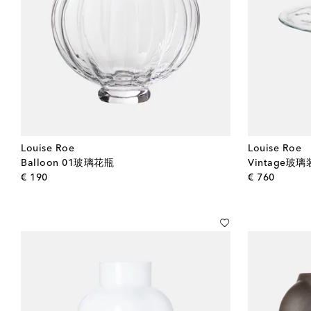
Louise Roe
Louise Roe
Balloon 01玻璃花瓶
Vintage玻
original price
origina
€ 190
€ 760