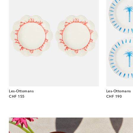
Les-Ottomans
Les-Ottomans
original price
original price
CHF 155
CHF 190