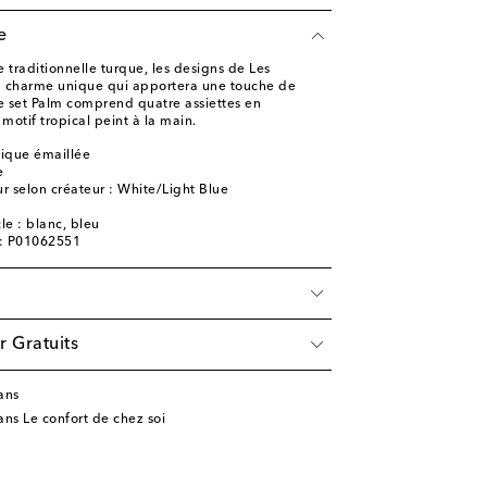
e
e traditionnelle turque, les designs de Les
charme unique qui apportera une touche de
 Le set Palm comprend quatre assiettes en
otif tropical peint à la main.
ique émaillée
e
r selon créateur : White/Light Blue
cle : blanc, bleu
e: P01062551
r Gratuits
ans
ns Le confort de chez soi