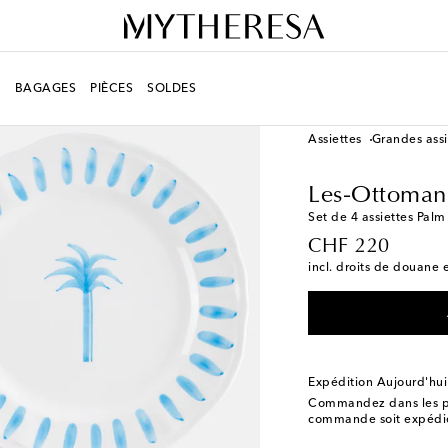
R
BAGAGES
PIÈCES
SOLDES
LIFESTYLE
Créateurs
Assiettes
Grandes assi
Les-Ottoman
Set de 4 assiettes Pal
original price
CHF 220
incl. droits de douane e
Expédition Aujourd'hui
Commandez dans les p
commande soit expédié