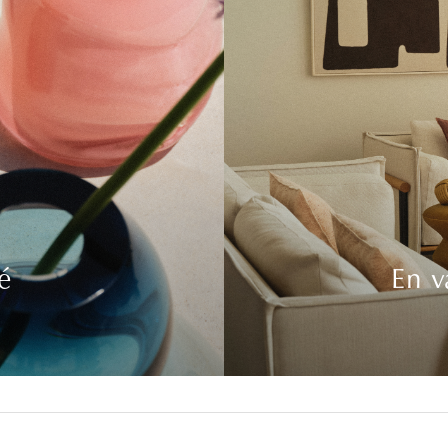
é
En v