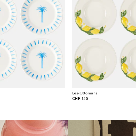
Les-Ottomans
original price
CHF 155