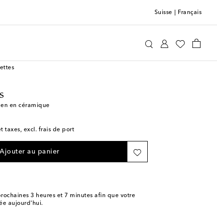
Suisse
|
Français
Les-Ottomans
Maison
Table et bar à la maison
ettes
s
m en en céramique
t taxes, excl. frais de port
Ajouter au panier
rochaines
3 heures et 7 minutes
afin que votre
e aujourd'hui.