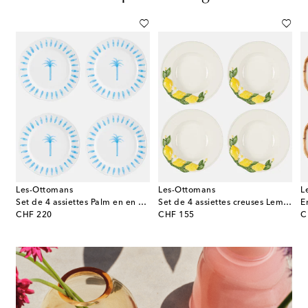
Les-Ottomans
Les-Ottomans
L
Set de 4 assiettes Palm en en céramique
Set de 4 assiettes creuses Lemon en céramique
original price
original price
or
CHF 220
CHF 155
C