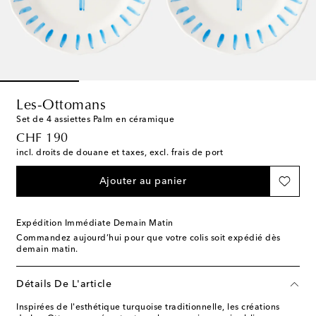
Les-Ottomans
Set de 4 assiettes Palm en céramique
original price
CHF 190
incl. droits de douane et taxes, excl. frais de port
Ajouter au panier
Expédition Immédiate Demain Matin
Commandez aujourd’hui pour que votre colis soit expédié dès
demain matin.
Détails De L'article
Inspirées de l'esthétique turquoise traditionnelle, les créations