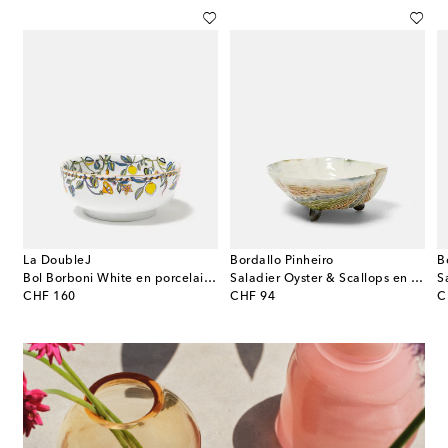
La DoubleJ
Bordallo Pinheiro
B
ge With Lobsters
Bol Borboni White en porcelaine
Saladier Oyster & Scallops en faïence
S
original price
original price
or
CHF 160
CHF 94
C