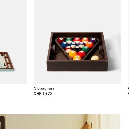
Giobagnara
original price
CHF 1 375