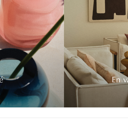
é
En v