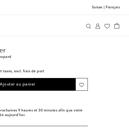
Suisse
|
Français
Jonathan Adler
Maison
Décoration
Jeux
er
eopard
t taxes, excl. frais de port
Ajouter au panier
rochaines
9 heures et 30 minutes
afin que votre
e aujourd'hui.