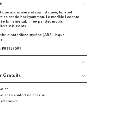
e
tique audacieuse et sophistiquée, le label
te ce set de backgammon. Le modèle Leopard
uée brillante sublimée par des motifs
ers saisissants.
nitrile butadiène styrène (ABS), laque
ne
e: P01197591
r Gratuits
Adler
dler Le confort de chez soi
 intérieure