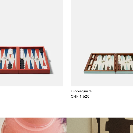
Giobagnara
original price
CHF 1 620