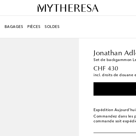
R
BAGAGES
PIÈCES
SOLDES
LIFESTYLE
Créateurs
Jonathan Adl
Set de backgammon L
original price
CHF 430
incl. droits de douane e
Expédition Aujourd'hui
Commandez dans les p
commande soit expédié