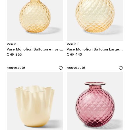
Venini
Venini
Vase Monofiori Balloton en verre de Murano
Vase Monofiori Balloton Large en verre de Murano
original price
original price
CHF 365
CHF 440
nouveauté
nouveauté