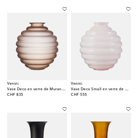
Venini
Venini
Vase Deco en verre de Murano par Napoleone Martinuzzi
Vase Deco Small en verre de Murano par Napoleone Martinuzzi
original price
original price
CHF 835
CHF 555