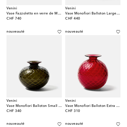
Venini
Venini
Vase Fazzoletto en verre de Murano de Fulvio Bianconi et Paolo Venini
Vase Monofiori Balloton Large en verre de Murano
original price
original price
CHF 740
CHF 440
nouveauté
nouveauté
Venini
Venini
Vase Monofiori Balloton Small en verre de Murano
Vase Monofiori Balloton Extra Small en verre de Murano
original price
original price
CHF 340
CHF 310
nouveauté
nouveauté