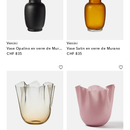
Venini
Venini
Vase Opalino en verre de Murano
Vase Satin en verre de Murano
original price
original price
CHF 835
CHF 835