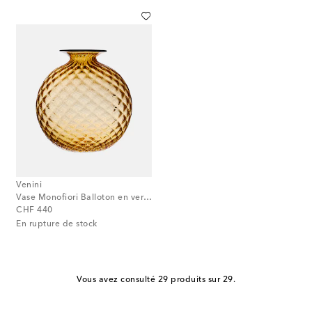
Venini
Vase Monofiori Balloton en verre de Murano
original price
CHF 440
En rupture de stock
Vous avez consulté 29 produits sur 29.