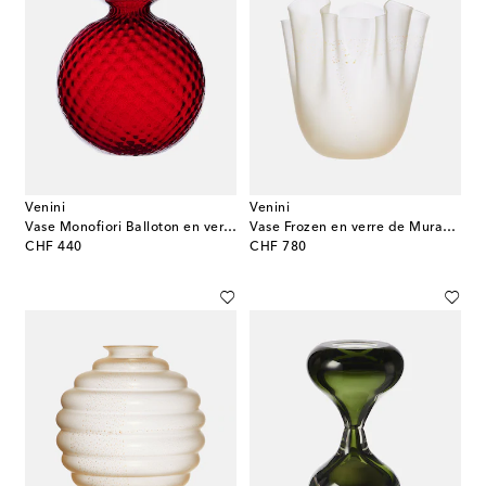
Venini
Venini
Vase Monofiori Balloton en verre de Murano
Vase Frozen en verre de Murano par Fulvio Bianconi et Paolo Venini
original price
original price
CHF 440
CHF 780