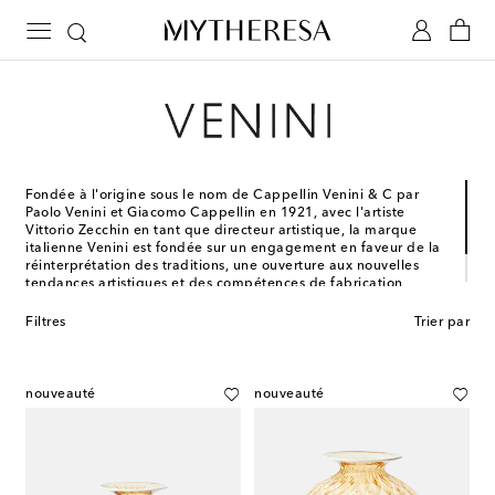
Fondée à l'origine sous le nom de Cappellin Venini & C par
Paolo Venini et Giacomo Cappellin en 1921, avec l'artiste
Vittorio Zecchin en tant que directeur artistique, la marque
italienne Venini est fondée sur un engagement en faveur de la
réinterprétation des traditions, une ouverture aux nouvelles
tendances artistiques et des compétences de fabrication
élevées. Aujourd’hui, Venini est reconnu pour ses vases et
objets décoratifs conçus en verre de Murano.
Filtres
Trier par
nouveauté
nouveauté