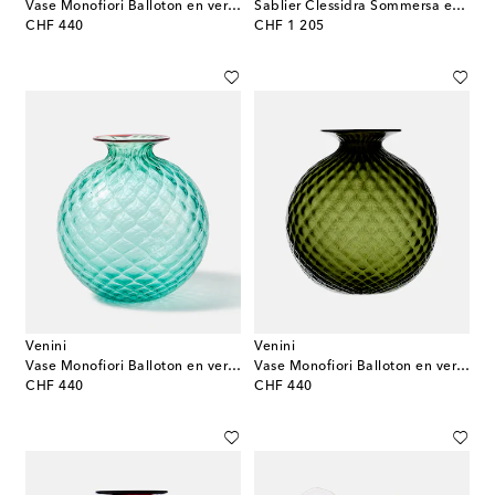
Vase Monofiori Balloton en verre de Murano
Sablier Clessidra Sommersa en verre de Murano par Fulvio Bianconi et Paolo Venini
original price
original price
CHF 440
CHF 1 205
Venini
Venini
Vase Monofiori Balloton en verre de Murano
Vase Monofiori Balloton en verre de Murano
original price
original price
CHF 440
CHF 440