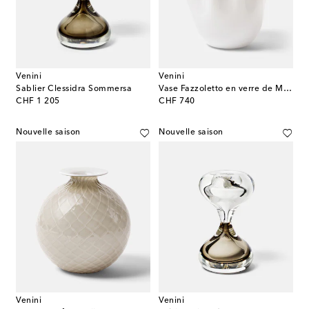
Venini
Venini
Sablier Clessidra Sommersa
Vase Fazzoletto en verre de Murano par Fulvio Bianconi et Paolo Venini
original price
original price
CHF 1 205
CHF 740
Nouvelle saison
Nouvelle saison
Venini
Venini