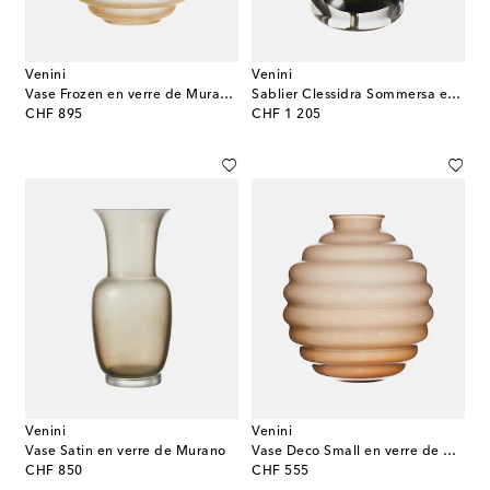
Venini
Venini
Vase Frozen en verre de Murano par Napoleone Martinuzzi
Sablier Clessidra Sommersa en verre de Murano
original price
original price
CHF 895
CHF 1 205
Venini
Venini
Vase Satin en verre de Murano
Vase Deco Small en verre de Murano par Napoleone Martinuzzi
original price
original price
CHF 850
CHF 555