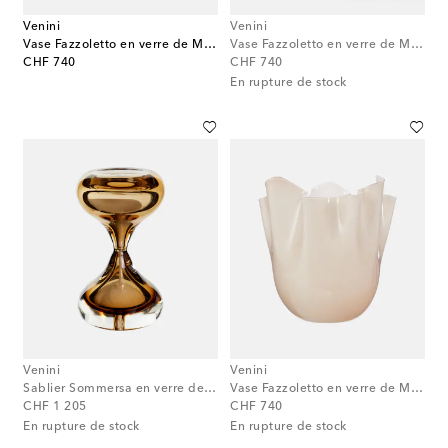
Venini
Venini
Vase Fazzoletto en verre de Murano par Fulvio Bianconi et Paolo Venini
Vase Fazzoletto en verre de Murano par Fulvio Bianconi et Paolo Venini
original price
original price
CHF 740
CHF 740
En rupture de stock
Venini
Venini
Sablier Sommersa en verre de Murano
Vase Fazzoletto en verre de Murano par Fulvio Bianconi et Paolo Venini
original price
original price
CHF 1 205
CHF 740
En rupture de stock
En rupture de stock