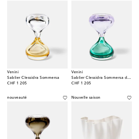
Venini
Venini
Sablier Clessidra Sommersa
Sablier Clessidra Sommersa de Fulvio Bianconi et Paolo Venini
original price
original price
CHF 1 205
CHF 1 205
nouveauté
Nouvelle saison