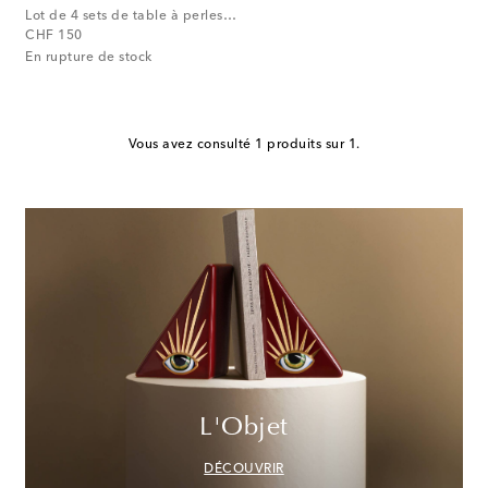
Lot de 4 sets de table à perles fantaisie
original price
CHF 150
En rupture de stock
Vous avez consulté 1 produits sur 1.
L'Objet
DÉCOUVRIR