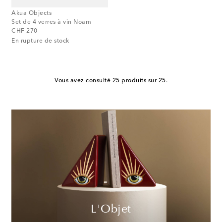
Akua Objects
Set de 4 verres à vin Noam
original price
CHF 270
En rupture de stock
Vous avez consulté 25 produits sur 25.
L'Objet