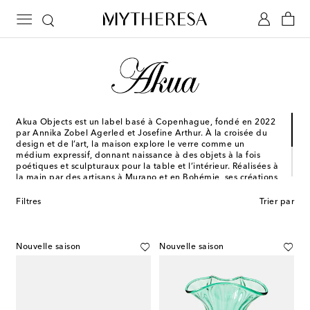
Akua Objects est un label basé à Copenhague, fondé en 2022
par Annika Zobel Agerled et Josefine Arthur. À la croisée du
design et de l’art, la maison explore le verre comme un
médium expressif, donnant naissance à des objets à la fois
poétiques et sculpturaux pour la table et l’intérieur. Réalisées à
la main par des artisans à Murano et en Bohémie, ses créations
révèlent un savoir-faire verrier d’exception et se distinguent par
leurs formes organiques et leurs teintes subtiles. Pensées pour
Filtres
Trier par
accompagner les moments du quotidien, elles allient
fonctionnalité et dimension artistique dans une approche
contemporaine.
Nouvelle saison
Nouvelle saison