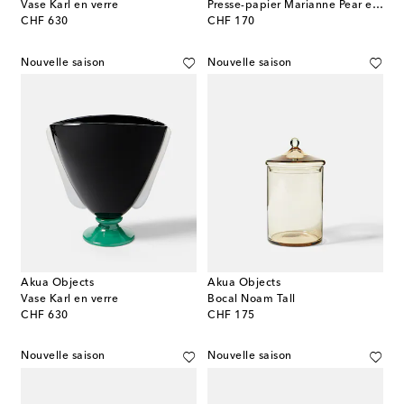
Vase Karl en verre
Presse-papier Marianne Pear en verre
original price
original price
CHF 630
CHF 170
Nouvelle saison
Nouvelle saison
Akua Objects
Akua Objects
Vase Karl en verre
Bocal Noam Tall
original price
original price
CHF 630
CHF 175
Nouvelle saison
Nouvelle saison