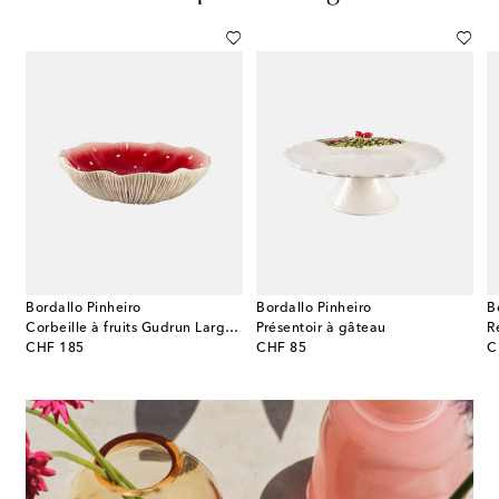
Bordallo Pinheiro
Bordallo Pinheiro
B
Corbeille à fruits Gudrun Large par Claudia Schiffer
Présentoir à gâteau
R
original price
original price
or
CHF 185
CHF 85
C