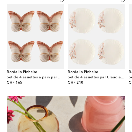
Bordallo Pinheiro
Bordallo Pinheiro
B
i 1735 – Assiette en porcelaine à fleurs
Set de 4 assiettes à pain par Claudia Schiffer
Set de 4 assiettes par Claudia Schiffer
original price
original price
or
CHF 165
CHF 210
C